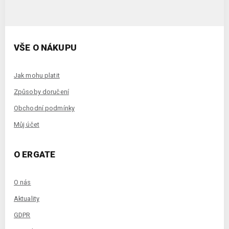
VŠE O NÁKUPU
Jak mohu platit
Způsoby doručení
Obchodní podmínky
Můj účet
O ERGATE
O nás
Aktuality
GDPR