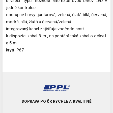
u všech typů možnost alternace dvou barev LED v
jedné kontrolce
dostupné barvy: jantarová, zelená, čistá bílá, červená,
modrá, bílá, žlutá a červená/zelená
integrovaný kabel zajišťuje voděodolnost
k dispozici kabel 3 m , na poptání také kabel o délce1
a 5 m
krytí IP67
DOPRAVA PO ČR RYCHLE A KVALITNĚ