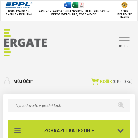
DOPRAVA PO ČR
VAŠE POPTÁVKY A OBJEDNÁVKY MŮŽETE TAKÉ
ZASÍLAT
100%
RYCHLE A KVALITNĚ
VE FORMÁTECH PDF, WORD A EXCEL
BEZPEČNÝ
NÁKUP
menu
MŮJ ÚČET
KOŠÍK
(
0
Ks,
0 Kč
)
ZOBRAZIT KATEGORIE