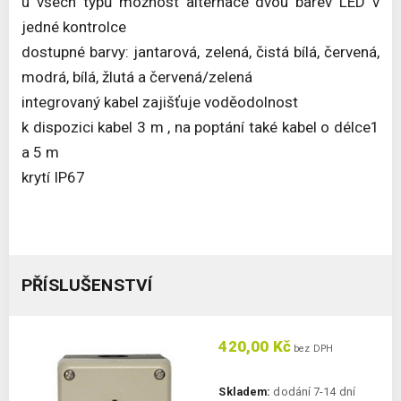
u všech typů možnost alternace dvou barev LED v
jedné kontrolce
dostupné barvy: jantarová, zelená, čistá bílá, červená,
modrá, bílá, žlutá a červená/zelená
integrovaný kabel zajišťuje voděodolnost
k dispozici kabel 3 m , na poptání také kabel o délce1
a 5 m
krytí IP67
PŘÍSLUŠENSTVÍ
420,00 Kč
bez DPH
Skladem:
dodání 7-14 dní