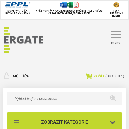
DOPRAVA PO ČR
VAŠE POPTÁVKY A OBJEDNÁVKY MŮŽETE TAKÉ
ZASÍLAT
100%
RYCHLE A KVALITNĚ
VE FORMÁTECH PDF, WORD A EXCEL
BEZPEČNÝ
NÁKUP
menu
MŮJ ÚČET
KOŠÍK
(
0
Ks,
0 Kč
)
ZOBRAZIT KATEGORIE