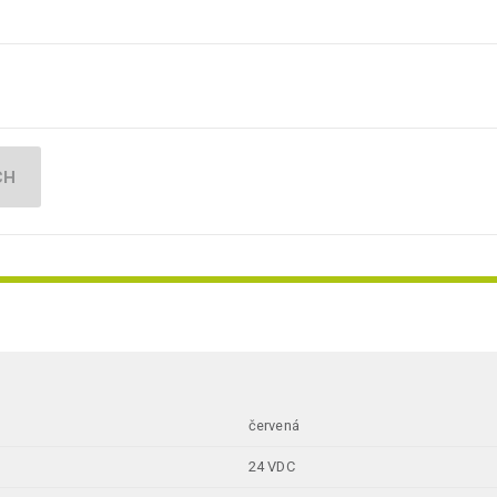
CH
červená
24 VDC