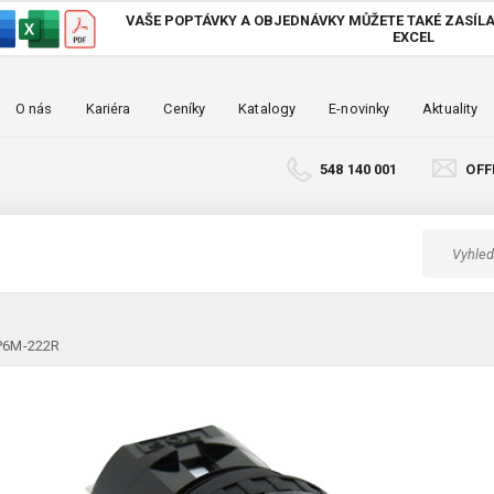
VAŠE POPTÁVKY A OBJEDNÁVKY MŮŽETE TAKÉ
ZASÍLA
EXCEL
O nás
Kariéra
Ceníky
Katalogy
E-novinky
Aktuality
548 140 001
OFF
AP6M-222R