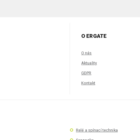
O ERGATE
O nás
Aktuality
GDPR
Kontakt
Relé a spínací technika