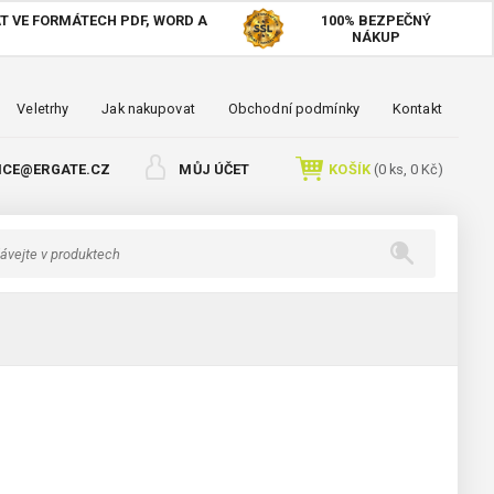
T VE FORMÁTECH PDF, WORD A
100%
BEZPEČNÝ
NÁKUP
Veletrhy
Jak nakupovat
Obchodní podmínky
Kontakt
ICE@ERGATE.CZ
MŮJ ÚČET
KOŠÍK
(
0
ks,
0 Kč
)