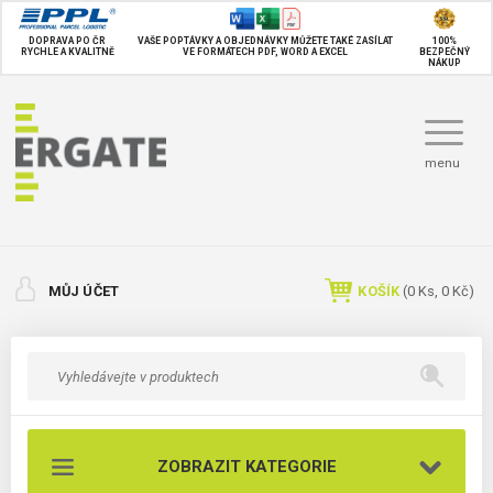
DOPRAVA PO ČR
VAŠE POPTÁVKY A OBJEDNÁVKY MŮŽETE TAKÉ
ZASÍLAT
100%
RYCHLE A KVALITNĚ
VE FORMÁTECH PDF, WORD A EXCEL
BEZPEČNÝ
NÁKUP
menu
MŮJ ÚČET
KOŠÍK
(
0
Ks,
0 Kč
)
ZOBRAZIT KATEGORIE