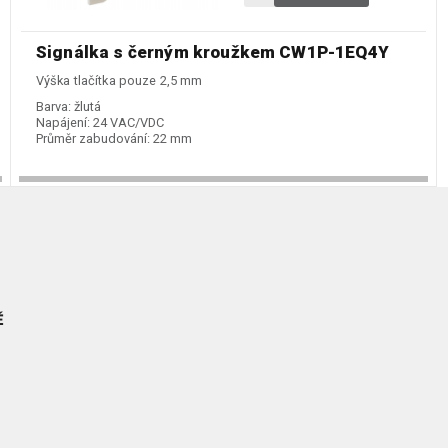
Signálka s černým kroužkem CW1P-1EQ4Y
Výška tlačítka pouze 2,5 mm
Barva:
žlutá
Napájení:
24 VAC/VDC
Průměr zabudování:
22 mm
Ě