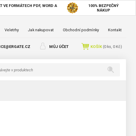
T VE FORMÁTECH PDF, WORD A
100%
BEZPEČNÝ
NÁKUP
Veletrhy
Jak nakupovat
Obchodní podmínky
Kontakt
ICE@ERGATE.CZ
MŮJ ÚČET
KOŠÍK
(
0
ks,
0 Kč
)