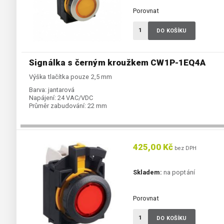
Porovnat
DO KOŠÍKU
Signálka s černým kroužkem CW1P-1EQ4A
Výška tlačítka pouze 2,5 mm
Barva:
jantarová
Napájení:
24 VAC/VDC
Průměr zabudování:
22 mm
425,00 Kč
bez DPH
Skladem:
na poptání
Porovnat
DO KOŠÍKU