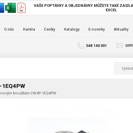
VAŠE POPTÁVKY A OBJEDNÁVKY MŮŽETE TAKÉ
ZASÍLA
EXCEL
O nás
Kariéra
Ceníky
Katalogy
E-novinky
Aktuality
548 140 001
OFF
P-1EQ4PW
 kovovým kroužkem CW4P-1EQ4PW