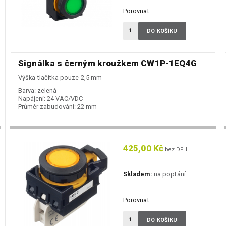
Porovnat
DO KOŠÍKU
Signálka s černým kroužkem CW1P-1EQ4G
Výška tlačítka pouze 2,5 mm
Barva:
zelená
Napájení:
24 VAC/VDC
Průměr zabudování:
22 mm
425,00 Kč
bez DPH
Skladem:
na poptání
Porovnat
DO KOŠÍKU