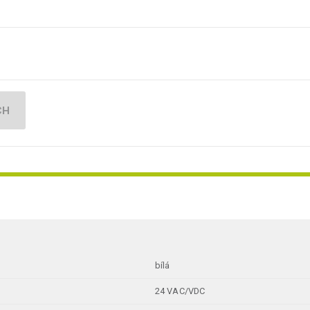
CH
bílá
24 VAC/VDC