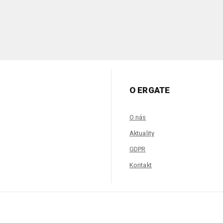
O ERGATE
O nás
Aktuality
GDPR
Kontakt