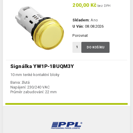
200,00 Kč
bez DPH
Skladem:
Ano
U Vás:
08.08.2026
Porovnat
DO KOŠÍKU
Signálka YW1P-1BUQM3Y
10 mm tenké kontaktní bloky
Barva:
žlutá
Napájení:
230/240 VAC
Průměr zabudování:
22 mm