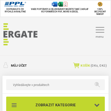
DOPRAVA PO ČR
VAŠE POPTÁVKY A OBJEDNÁVKY MŮŽETE TAKÉ
ZASÍLAT
100%
RYCHLE A KVALITNĚ
VE FORMÁTECH PDF, WORD A EXCEL
BEZPEČNÝ
NÁKUP
menu
MŮJ ÚČET
KOŠÍK
(
0
Ks,
0 Kč
)
ZOBRAZIT KATEGORIE