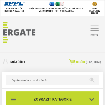
DOPRAVA PO ČR
VAŠE POPTÁVKY A OBJEDNÁVKY MŮŽETE TAKÉ
ZASÍLAT
100%
RYCHLE A KVALITNĚ
VE FORMÁTECH PDF, WORD A EXCEL
BEZPEČNÝ
NÁKUP
menu
MŮJ ÚČET
KOŠÍK
(
0
Ks,
0 Kč
)
ZOBRAZIT KATEGORIE