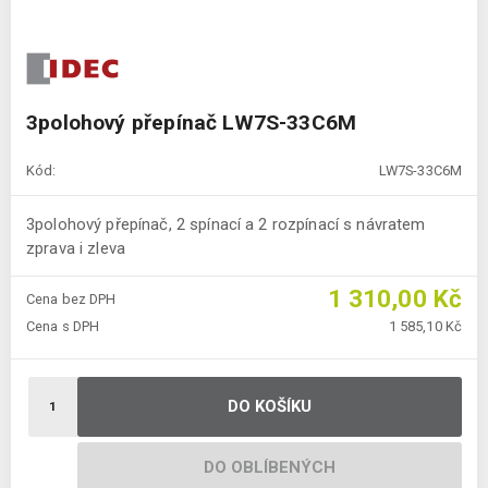
3polohový přepínač LW7S-33C6M
Kód:
LW7S-33C6M
3polohový přepínač, 2 spínací a 2 rozpínací s návratem
zprava i zleva
1 310,00 Kč
Cena bez DPH
Cena s DPH
1 585,10 Kč
DO KOŠÍKU
DO OBLÍBENÝCH