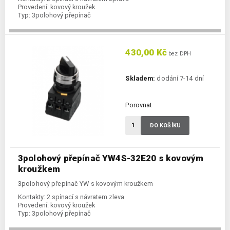
Provedení:
kovový kroužek
Typ:
3polohový přepínač
430,00 Kč
bez DPH
Skladem:
dodání 7-14 dní
Porovnat
DO KOŠÍKU
3polohový přepínač YW4S-32E20 s kovovým
kroužkem
3polohový přepínač YW s kovovým kroužkem
Kontakty:
2 spínací s návratem zleva
Provedení:
kovový kroužek
Typ:
3polohový přepínač