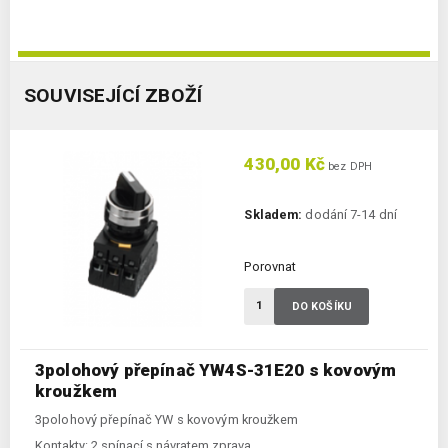
SOUVISEJÍCÍ ZBOŽÍ
430,00 Kč
bez DPH
Skladem:
dodání 7-14 dní
Porovnat
DO KOŠÍKU
3polohový přepínač YW4S-31E20 s kovovým
kroužkem
3polohový přepínač YW s kovovým kroužkem
Kontakty:
2 spínací s návratem zprava