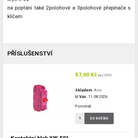
na poptání také 2polohové a 3polohové přepínače s
klíčem
PŘÍSLUŠENSTVÍ
87,00 Kč
bez DPH
Skladem:
Ano
U Vás:
11.08.2026
Porovnat
DO KOŠÍKU
Kontaktní blok YW-E01