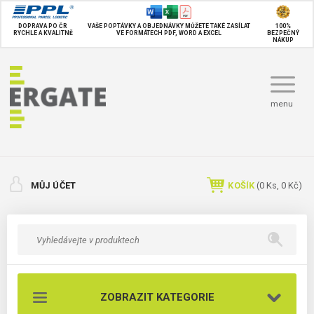
DOPRAVA PO ČR
VAŠE POPTÁVKY A OBJEDNÁVKY MŮŽETE TAKÉ
ZASÍLAT
100%
RYCHLE A KVALITNĚ
VE FORMÁTECH PDF, WORD A EXCEL
BEZPEČNÝ
NÁKUP
menu
MŮJ ÚČET
KOŠÍK
(
0
Ks,
0 Kč
)
ZOBRAZIT KATEGORIE