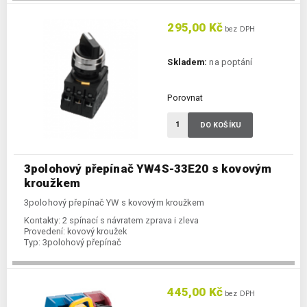
295,00 Kč
bez DPH
Skladem:
na poptání
Porovnat
DO KOŠÍKU
3polohový přepínač YW4S-33E20 s kovovým
kroužkem
3polohový přepínač YW s kovovým kroužkem
Kontakty:
2 spínací s návratem zprava i zleva
Provedení:
kovový kroužek
Typ:
3polohový přepínač
445,00 Kč
bez DPH