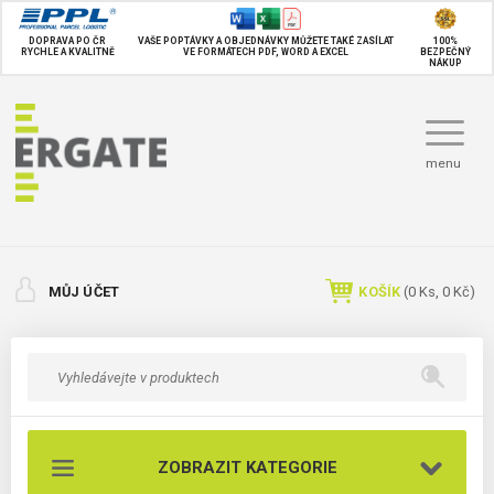
DOPRAVA PO ČR
VAŠE POPTÁVKY A OBJEDNÁVKY MŮŽETE TAKÉ
ZASÍLAT
100%
RYCHLE A KVALITNĚ
VE FORMÁTECH PDF, WORD A EXCEL
BEZPEČNÝ
NÁKUP
menu
MŮJ ÚČET
KOŠÍK
(
0
Ks,
0 Kč
)
ZOBRAZIT KATEGORIE