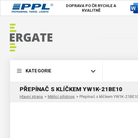
DOPRAVA PO ČR
RYCHLE A
KVALITNĚ
KATEGORIE
PŘEPÍNAČ S KLÍČKEM YW1K-21BE10
Hlavní strana
>
Měřicí přístroje
>
Přepínač s klíčkem YW1K-21BE1