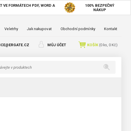
T VE FORMÁTECH PDF, WORD A
100%
BEZPEČNÝ
NÁKUP
Veletrhy
Jak nakupovat
Obchodní podmínky
Kontakt
ICE@ERGATE.CZ
MŮJ ÚČET
KOŠÍK
(
0
ks,
0 Kč
)