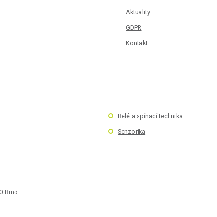
Aktuality
GDPR
Kontakt
Relé a spínací technika
Senzorika
00 Brno