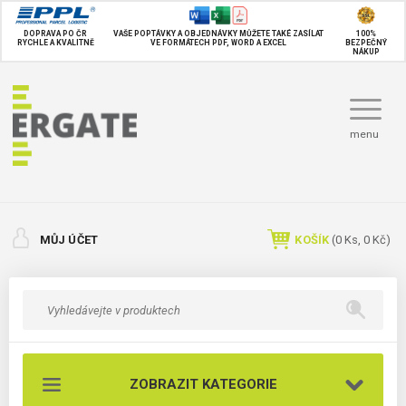
DOPRAVA PO ČR
VAŠE POPTÁVKY A OBJEDNÁVKY MŮŽETE TAKÉ
ZASÍLAT
100%
RYCHLE A KVALITNĚ
VE FORMÁTECH PDF, WORD A EXCEL
BEZPEČNÝ
NÁKUP
menu
MŮJ ÚČET
KOŠÍK
(
0
Ks,
0 Kč
)
ZOBRAZIT KATEGORIE