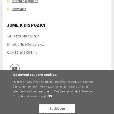
Měření a regulace
Senzorika
JSME K DISPOZICI
Tel.: +420 548 140 001
E-mail:
office@ergate.cz
Klíny 35, 615 00 Brno
Nastavení souborů cookies
Na našich webových stránkách používáme soubory cookies.
Část z nich je technicky nezbytná, ostatní nám pomáhají
vylepšovat náš web nebo umožňují poskytovat další funkce.
Copyright © 2021 ERGATE Automation s.r.o., Klíny 35, 61500 Brno
Podrobnosti můžete najít
ZDE
.
Vytvořil
Souhlasím