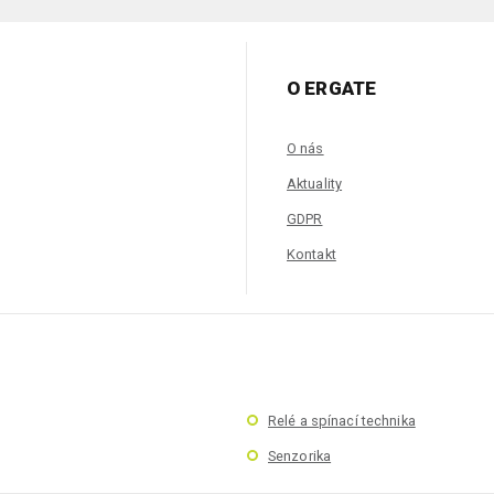
O ERGATE
O nás
Aktuality
GDPR
Kontakt
Relé a spínací technika
Senzorika