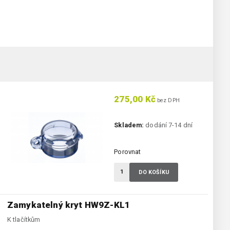
275,00 Kč
bez DPH
Skladem:
dodání 7-14 dní
Porovnat
DO KOŠÍKU
Zamykatelný kryt HW9Z-KL1
K tlačítkům