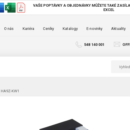
VAŠE POPTÁVKY A OBJEDNÁVKY MŮŽETE TAKÉ
ZASÍLA
EXCEL
O nás
Kariéra
Ceníky
Katalogy
E-novinky
Aktuality
548 140 001
OFF
če HA9Z-KW1