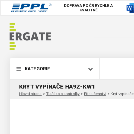
DOPRAVA PO ČR
RYCHLE A
KVALITNĚ
KATEGORIE
KRYT VYPÍNAČE HA9Z-KW1
Hlavní strana
>
Tlačítka a kontrolky
>
Příslušenství
>
Kryt vypína