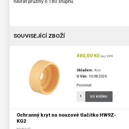
návrat pružiny o 180 stupňů
SOUVISEJÍCÍ ZBOŽÍ
480,00 Kč
bez DPH
Skladem:
Ano
U Vás:
10.08.2026
Porovnat
DO KOŠÍKU
Ochranný kryt na nouzové tlačítko HW9Z-
KG2