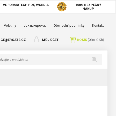
T VE FORMÁTECH PDF, WORD A
100%
BEZPEČNÝ
NÁKUP
Veletrhy
Jak nakupovat
Obchodní podmínky
Kontakt
ICE@ERGATE.CZ
MŮJ ÚČET
KOŠÍK
(
0
ks,
0 Kč
)