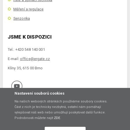
Měření a regulace
Senzorika
JSME K DISPOZICI
Tel.: +420 548 140 001
E-mail:
office@ergate.cz
Klíny 35, 615 00 Brno
Nastavení souborů cookies
Na našich webových stránkách používáme soubory cookies.
Část z nich je technicky nezbytná, ostatní nám pomáhají
vylepšovat náš web nebo umožňují poskytovat další funkce.
Copyright © 2021 ERGATE Automation s.r.o., Klíny 35, 61500 Brno
Podrobnosti můžete najít
ZDE
.
Vytvořil