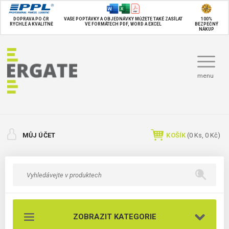
DOPRAVA PO ČR
VAŠE POPTÁVKY A OBJEDNÁVKY MŮŽETE TAKÉ
ZASÍLAT
100%
RYCHLE A KVALITNĚ
VE FORMÁTECH PDF, WORD A EXCEL
BEZPEČNÝ
NÁKUP
menu
MŮJ ÚČET
KOŠÍK
(
0
Ks,
0 Kč
)
ZOBRAZIT KATEGORIE