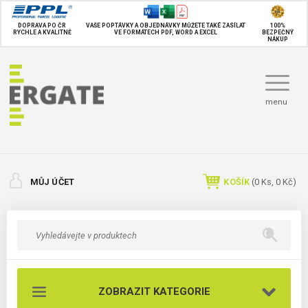
DOPRAVA PO ČR
VAŠE POPTÁVKY A OBJEDNÁVKY MŮŽETE TAKÉ
ZASÍLAT
100%
RYCHLE A KVALITNĚ
VE FORMÁTECH PDF, WORD A EXCEL
BEZPEČNÝ
NÁKUP
menu
MŮJ ÚČET
KOŠÍK
(
0
Ks,
0 Kč
)
ZOBRAZIT KATEGORIE