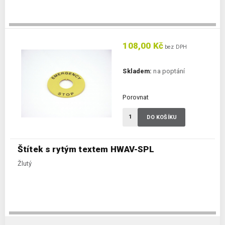
108,00 Kč
bez DPH
Skladem:
na poptání
Porovnat
DO KOŠÍKU
Štítek s rytým textem HWAV-SPL
Žlutý