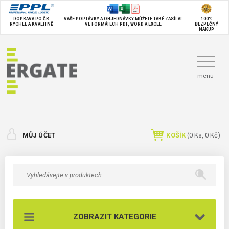
DOPRAVA PO ČR
VAŠE POPTÁVKY A OBJEDNÁVKY MŮŽETE TAKÉ
ZASÍLAT
100%
RYCHLE A KVALITNĚ
VE FORMÁTECH PDF, WORD A EXCEL
BEZPEČNÝ
NÁKUP
menu
MŮJ ÚČET
KOŠÍK
(
0
Ks,
0 Kč
)
ZOBRAZIT KATEGORIE