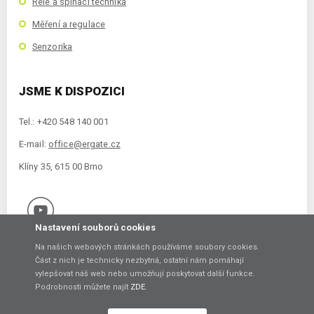
Relé a spínací technika
Měření a regulace
Senzorika
JSME K DISPOZICI
Tel.: +420 548 140 001
E-mail:
office@ergate.cz
Klíny 35, 615 00 Brno
Nastavení souborů cookies
Na našich webových stránkách používáme soubory cookies.
Část z nich je technicky nezbytná, ostatní nám pomáhají
vylepšovat náš web nebo umožňují poskytovat další funkce.
Copyright © 2021 ERGATE Automation s.r.o., Klíny 35, 61500 Brno
Podrobnosti můžete najít
ZDE
.
Vytvořil