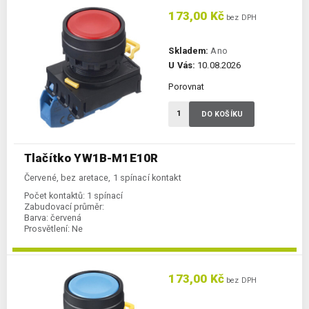
173,00 Kč
bez DPH
Skladem:
Ano
U Vás:
10.08.2026
Porovnat
DO KOŠÍKU
Tlačítko YW1B-M1E10R
Červené, bez aretace, 1 spínací kontakt
Počet kontaktů:
1 spínací
Zabudovací průměr:
Barva:
červená
Prosvětlení:
Ne
173,00 Kč
bez DPH