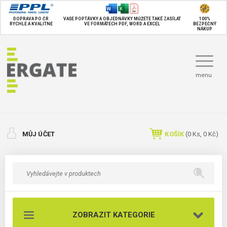
DOPRAVA PO ČR
VAŠE POPTÁVKY A OBJEDNÁVKY MŮŽETE TAKÉ
ZASÍLAT
100%
RYCHLE A KVALITNĚ
VE FORMÁTECH PDF, WORD A EXCEL
BEZPEČNÝ
NÁKUP
menu
MŮJ ÚČET
KOŠÍK
(
0
Ks,
0 Kč
)
ZOBRAZIT KATEGORIE