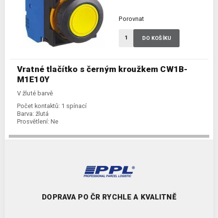
Porovnat
DO KOŠÍKU
Vratné tlačítko s černým kroužkem CW1B-
M1E10Y
V žluté barvě
Počet kontaktů:
1 spínací
Barva:
žlutá
Prosvětlení:
Ne
DOPRAVA PO ČR RYCHLE A KVALITNĚ