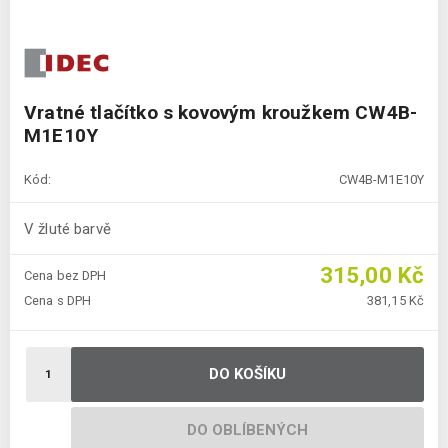
Vratné tlačítko s kovovým kroužkem CW4B-
M1E10Y
Kód:
CW4B-M1E10Y
V žluté barvě
315,00 Kč
Cena bez DPH
Cena s DPH
381,15 Kč
DO KOŠÍKU
DO OBLÍBENÝCH