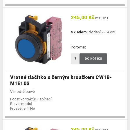
245,00 Kč
bez DPH
Skladem:
dodání 7-14 dní
Porovnat
DO KOŠÍKU
Vratné tlačítko s černým kroužkem CW1B-
M1E10S
V modré barvě
Počet kontaktů:
1 spínací
Barva:
modrá
Prosvětlení:
Ne
245,00 Kč