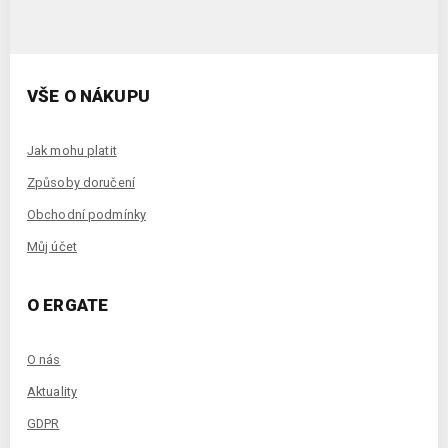
VŠE O NÁKUPU
Jak mohu platit
Způsoby doručení
Obchodní podmínky
Můj účet
O ERGATE
O nás
Aktuality
GDPR