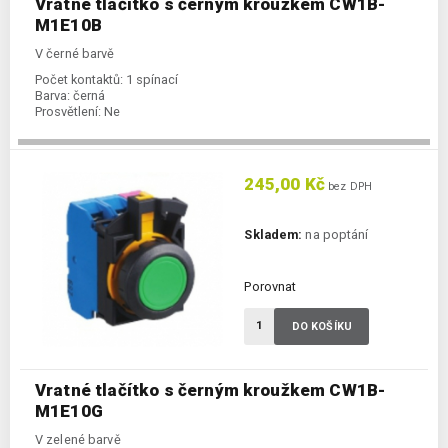
Vratné tlačítko s černým kroužkem CW1B-
M1E10B
V černé barvě
Počet kontaktů:
1 spínací
Barva:
černá
Prosvětlení:
Ne
245,00 Kč
bez DPH
Skladem:
na poptání
Porovnat
DO KOŠÍKU
Vratné tlačítko s černým kroužkem CW1B-
M1E10G
V zelené barvě