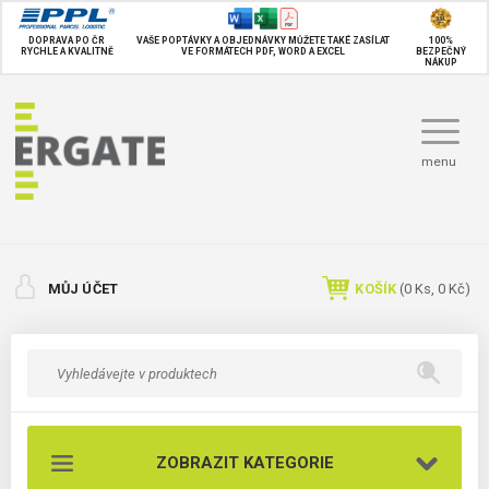
DOPRAVA PO ČR
VAŠE POPTÁVKY A OBJEDNÁVKY MŮŽETE TAKÉ
ZASÍLAT
100%
RYCHLE A KVALITNĚ
VE FORMÁTECH PDF, WORD A EXCEL
BEZPEČNÝ
NÁKUP
menu
MŮJ ÚČET
KOŠÍK
(
0
Ks,
0 Kč
)
ZOBRAZIT KATEGORIE