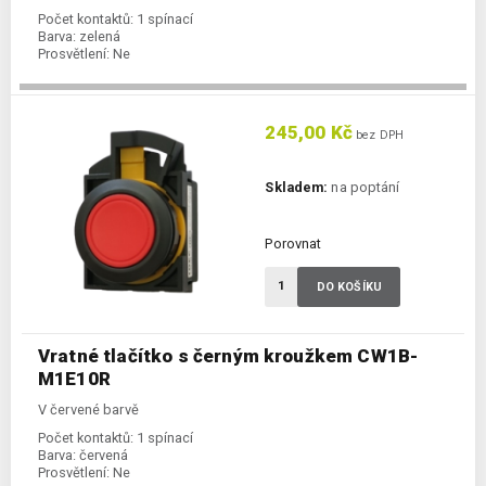
Počet kontaktů:
1 spínací
Barva:
zelená
Prosvětlení:
Ne
245,00 Kč
bez DPH
Skladem:
na poptání
Porovnat
DO KOŠÍKU
Vratné tlačítko s černým kroužkem CW1B-
M1E10R
V červené barvě
Počet kontaktů:
1 spínací
Barva:
červená
Prosvětlení:
Ne