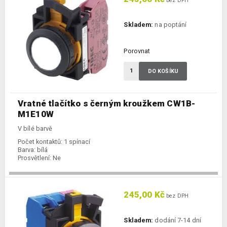
bez DPH
Skladem:
na poptání
Porovnat
DO KOŠÍKU
Vratné tlačítko s černým kroužkem CW1B-
M1E10W
V bílé barvě
Počet kontaktů:
1 spínací
Barva:
bílá
Prosvětlení:
Ne
245,00 Kč
bez DPH
Skladem:
dodání 7-14 dní