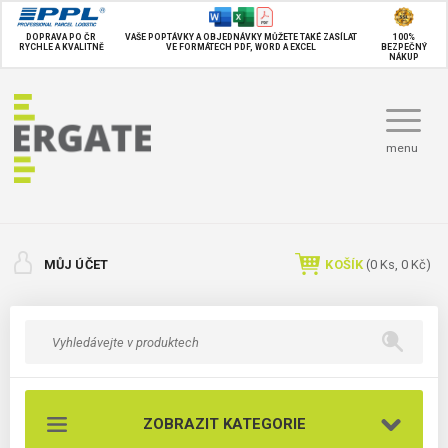
DOPRAVA PO ČR
VAŠE POPTÁVKY A OBJEDNÁVKY MŮŽETE TAKÉ
ZASÍLAT
100%
RYCHLE A KVALITNĚ
VE FORMÁTECH PDF, WORD A EXCEL
BEZPEČNÝ
NÁKUP
menu
MŮJ ÚČET
KOŠÍK
(
0
Ks,
0 Kč
)
ZOBRAZIT KATEGORIE