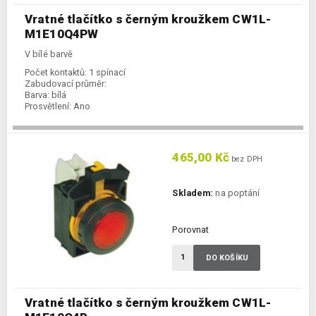
Vratné tlačítko s černým kroužkem CW1L-
M1E10Q4PW
V bílé barvě
Počet kontaktů:
1 spínací
Zabudovací průměr:
Barva:
bílá
Prosvětlení:
Ano
465,00 Kč
bez DPH
Skladem:
na poptání
Porovnat
DO KOŠÍKU
Vratné tlačítko s černým kroužkem CW1L-