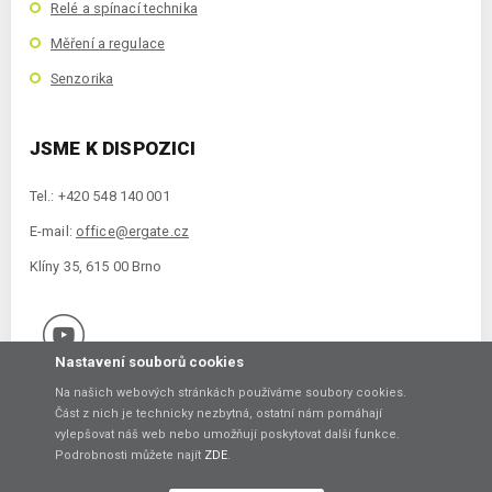
Relé a spínací technika
Měření a regulace
Senzorika
JSME K DISPOZICI
Tel.: +420 548 140 001
E-mail:
office@ergate.cz
Klíny 35, 615 00 Brno
Nastavení souborů cookies
Na našich webových stránkách používáme soubory cookies.
Část z nich je technicky nezbytná, ostatní nám pomáhají
vylepšovat náš web nebo umožňují poskytovat další funkce.
Copyright © 2021 ERGATE Automation s.r.o., Klíny 35, 61500 Brno
Podrobnosti můžete najít
ZDE
.