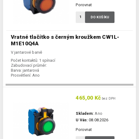
Porovnat
DO KOŠÍKU
Vratné tlačítko s černým kroužkem CW1L-
M1E10Q4A
V jantarové barvě
Počet kontaktů:
1 spínací
Zabudovací průměr:
Barva:
jantarová
Prosvětlení:
Ano
465,00 Kč
bez DPH
Skladem:
Ano
U Vás:
08.08.2026
Porovnat