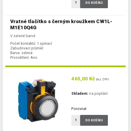
DO KOŠÍKU
Vratné tlačítko s černým kroužkem CW1L-
M1E10Q4G
V zelené barvě
Počet kontaktů:
1 spínací
Zabudovací průměr:
Barva:
zelená
Prosvětlení:
Ano
465,00 Kč
bez DPH
Skladem:
na poptání
Porovnat
DO KOŠÍKU