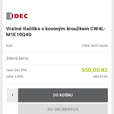
Vratné tlačítko s kovovým kroužkem CW4L-
M1E10Q4G
Kód:
CW4L-M1E10Q4G
Zelená barva
550,00 Kč
Cena bez DPH
Cena s DPH
665,50 Kč
DO KOŠÍKU
DO OBLÍBENÝCH