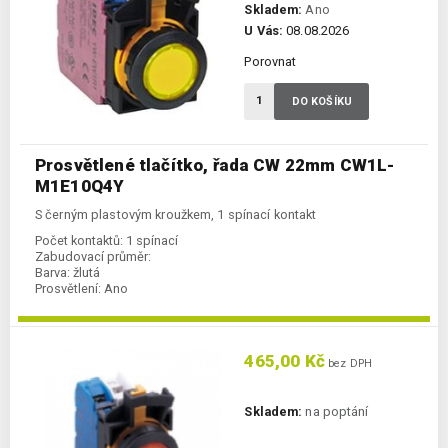
Skladem:
Ano
U Vás:
08.08.2026
Porovnat
DO KOŠÍKU
Prosvětlené tlačítko, řada CW 22mm CW1L-
M1E10Q4Y
S černým plastovým kroužkem, 1 spínací kontakt
Počet kontaktů:
1 spínací
Zabudovací průměr:
Barva:
žlutá
Prosvětlení:
Ano
465,00 Kč
bez DPH
Skladem:
na poptání