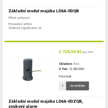
Základní modul majáku LD6A-0DQB
Přímé uchycení
Provedení:
přímé
Zvuková signalizace:
ne
2 720,00 Kč
bez DPH
Skladem:
Ano
U Vás:
12.08.2026
Porovnat
DO KOŠÍKU
Základní modul majáku LD6A-0DZQB,
zvukový alarm