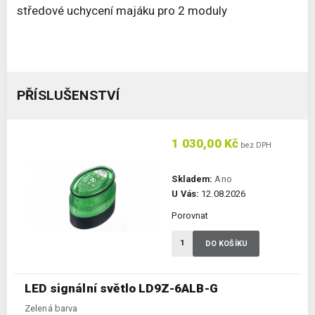
středové uchycení majáku pro 2 moduly
PŘÍSLUŠENSTVÍ
1 030,00 Kč
bez DPH
Skladem:
Ano
U Vás:
12.08.2026
Porovnat
DO KOŠÍKU
LED signální světlo LD9Z-6ALB-G
Zelená barva