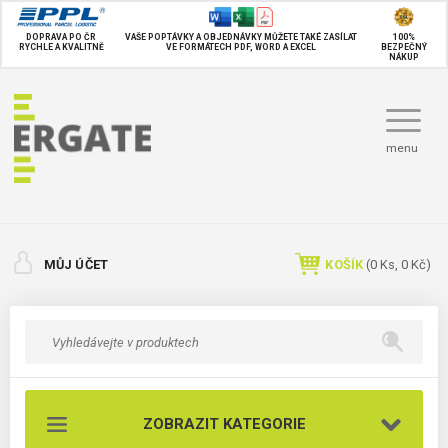
DOPRAVA PO ČR
VAŠE POPTÁVKY A OBJEDNÁVKY MŮŽETE TAKÉ
ZASÍLAT
100%
RYCHLE A KVALITNĚ
VE FORMÁTECH PDF, WORD A EXCEL
BEZPEČNÝ
NÁKUP
menu
MŮJ ÚČET
KOŠÍK
(
0
Ks,
0 Kč
)
ZOBRAZIT KATEGORIE