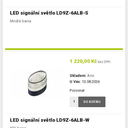
LED signální světlo LD9Z-6ALB-S
Modrá barva
1 220,00 Kč
bez DPH
Skladem:
Ano
U Vás:
10.08.2026
Porovnat
DO KOŠÍKU
LED signální světlo LD9Z-6ALB-W