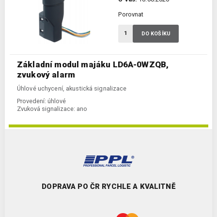
Porovnat
DO KOŠÍKU
Základní modul majáku LD6A-0WZQB,
zvukový alarm
Úhlové uchycení, akustická signalizace
Provedení:
úhlové
Zvuková signalizace:
ano
DOPRAVA PO ČR RYCHLE A KVALITNĚ