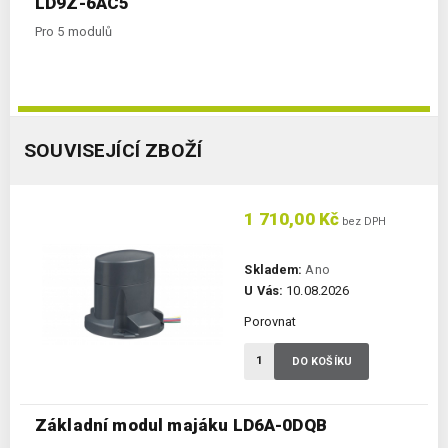
LD9Z-6AC5
Pro 5 modulů
SOUVISEJÍCÍ ZBOŽÍ
1 710,00 Kč
bez DPH
Skladem:
Ano
U Vás:
10.08.2026
Porovnat
DO KOŠÍKU
Základní modul majáku LD6A-0DQB