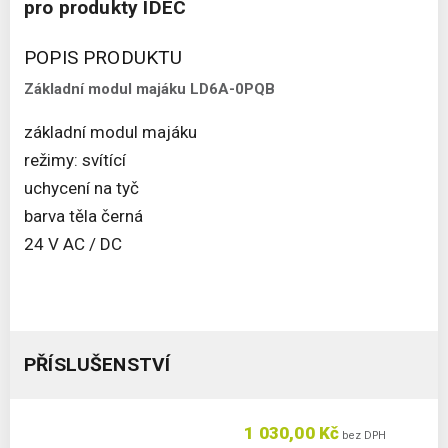
pro produkty IDEC
POPIS PRODUKTU
Základní modul majáku LD6A-0PQB
základní modul majáku
režimy: svítící
uchycení na tyč
barva těla černá
24 V AC / DC
PŘÍSLUŠENSTVÍ
1 030,00 Kč
bez DPH