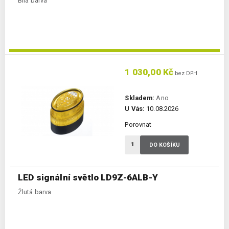
Bílá barva
1 030,00 Kč
bez DPH
Skladem:
Ano
U Vás:
10.08.2026
Porovnat
DO KOŠÍKU
LED signální světlo LD9Z-6ALB-Y
Žlutá barva