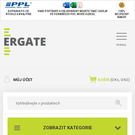
DOPRAVA PO ČR
VAŠE POPTÁVKY A OBJEDNÁVKY MŮŽETE TAKÉ
ZASÍLAT
100%
RYCHLE A KVALITNĚ
VE FORMÁTECH PDF, WORD A EXCEL
BEZPEČNÝ
NÁKUP
menu
MŮJ ÚČET
KOŠÍK
(
0
Ks,
0 Kč
)
ZOBRAZIT KATEGORIE