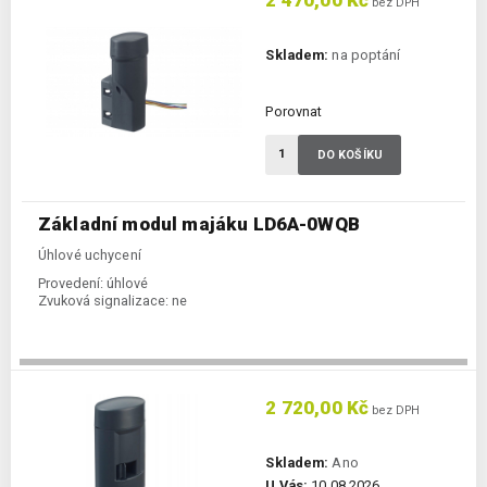
bez DPH
Skladem:
na poptání
Porovnat
DO KOŠÍKU
Základní modul majáku LD6A-0WQB
Úhlové uchycení
Provedení:
úhlové
Zvuková signalizace:
ne
2 720,00 Kč
bez DPH
Skladem:
Ano
U Vás:
10.08.2026