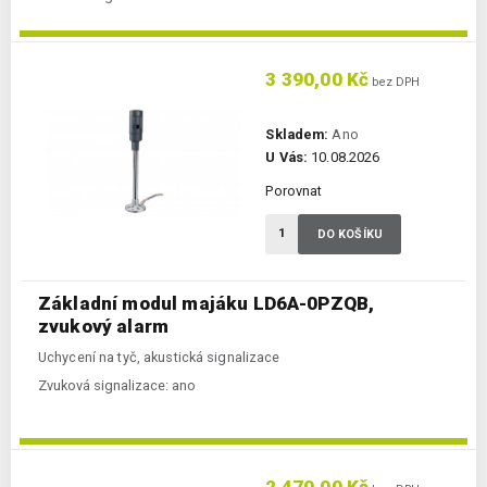
3 390,00 Kč
bez DPH
Skladem:
Ano
U Vás:
10.08.2026
Porovnat
DO KOŠÍKU
Základní modul majáku LD6A-0PZQB,
zvukový alarm
Uchycení na tyč, akustická signalizace
Zvuková signalizace:
ano
2 470,00 Kč