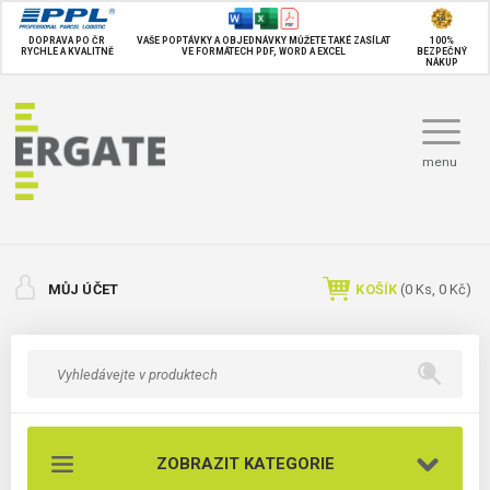
DOPRAVA PO ČR
VAŠE POPTÁVKY A OBJEDNÁVKY MŮŽETE TAKÉ
ZASÍLAT
100%
RYCHLE A KVALITNĚ
VE FORMÁTECH PDF, WORD A EXCEL
BEZPEČNÝ
NÁKUP
menu
MŮJ ÚČET
KOŠÍK
(
0
Ks,
0 Kč
)
ZOBRAZIT KATEGORIE