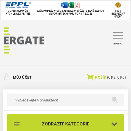
DOPRAVA PO ČR
VAŠE POPTÁVKY A OBJEDNÁVKY MŮŽETE TAKÉ
ZASÍLAT
100%
RYCHLE A KVALITNĚ
VE FORMÁTECH PDF, WORD A EXCEL
BEZPEČNÝ
NÁKUP
menu
MŮJ ÚČET
KOŠÍK
(
0
Ks,
0 Kč
)
ZOBRAZIT KATEGORIE