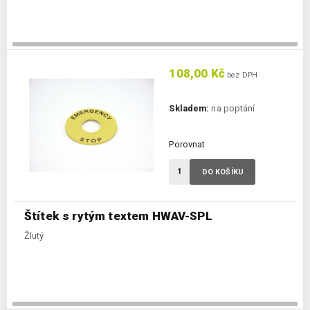
108,00 Kč
bez DPH
Skladem:
na poptání
Porovnat
DO KOŠÍKU
Štítek s rytým textem HWAV-SPL
Žlutý