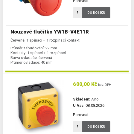
Porovnat
DO KOŠÍKU
Nouzové tlačítko YW1B-V4E11R
Červené, 1 spínací + 1 rozpínací kontakt
Průměr zabudování:
22 mm
Kontakty:
1 spínací + 1 rozpínací
Barva ovladače:
červená
Průměr ovladače:
40 mm
600,00 Kč
bez DPH
Skladem:
Ano
U Vás:
08.08.2026
Porovnat
DO KOŠÍKU