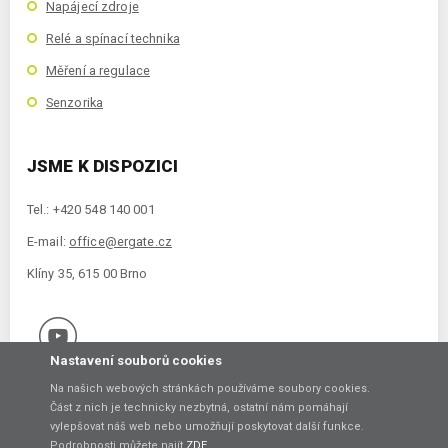
Napájecí zdroje
Relé a spínací technika
Měření a regulace
Senzorika
JSME K DISPOZICI
Tel.: +420 548 140 001
E-mail:
office@ergate.cz
Klíny 35, 615 00 Brno
Nastavení souborů cookies
Na našich webových stránkách používáme soubory cookies.
Část z nich je technicky nezbytná, ostatní nám pomáhají
vylepšovat náš web nebo umožňují poskytovat další funkce.
Copyright © 2021 ERGATE Automation s.r.o., Klíny 35, 61500 Brno
Podrobnosti můžete najít
ZDE
.