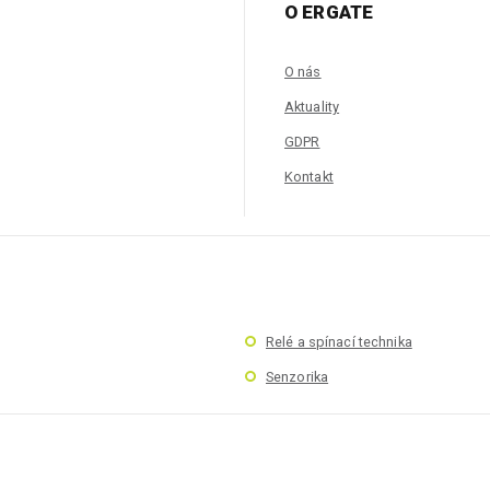
O ERGATE
O nás
Aktuality
GDPR
Kontakt
Relé a spínací technika
Senzorika