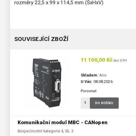
rozměry 22,5 x 99 x 114,5 mm (ŠxHxV)
SOUVISEJÍCÍ ZBOŽÍ
11 100,00 Kč
bez DPH
Skladem:
Ano
U Vás:
08.08.2026
Porovnat
DO KOŠÍKU
Komunikační modul MBC - CANopen
Bezpečnostní kategorie 4, SIL 3