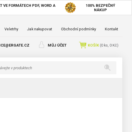
T VE FORMÁTECH PDF, WORD A
100%
BEZPEČNÝ
NÁKUP
Veletrhy
Jak nakupovat
Obchodní podmínky
Kontakt
ICE@ERGATE.CZ
MŮJ ÚČET
KOŠÍK
(
0
ks,
0 Kč
)