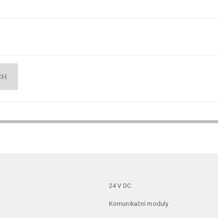
CH
24 V DC
Komunikační moduly