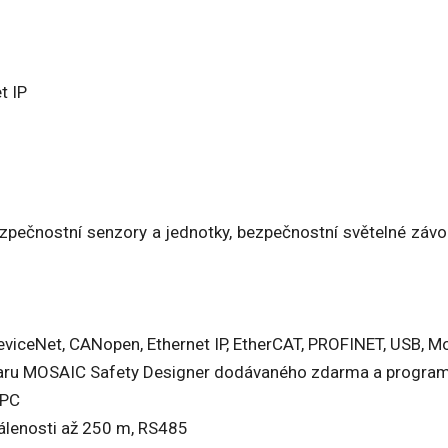
t IP
ezpečnostní senzory a jednotky, bezpečnostní světelné závo
DeviceNet, CANopen, Ethernet IP, EtherCAT, PROFINET, USB,
twaru MOSAIC Safety Designer dodávaného zdarma a progra
 PC
lenosti až 250 m, RS485