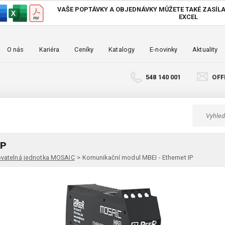
VAŠE POPTÁVKY A OBJEDNÁVKY MŮŽETE TAKÉ
ZASÍLA
EXCEL
O nás
Kariéra
Ceníky
Katalogy
E-novinky
Aktuality
548 140 001
OFF
IP
vatelná jednotka MOSAIC
>
Komunikační modul MBEI - Ethernet IP