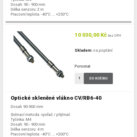
Dosah:
90 - 900 mm
Délka senzoru:
2 m
Pracovní teplota:
-40°C .... +250°C
10 030,00 Kč
bez DPH
Skladem:
na poptání
Porovnat
DO KOŠÍKU
Optické skleněné vlákno CV/RB6-40
Dosah 90-900 mm
Snímací metoda:
vysílač / přijímač
Tyčinka:
M4
Dosah:
90 - 900 mm
Délka senzoru:
4 m
Pracovní teplota:
-40°C .... +200°C