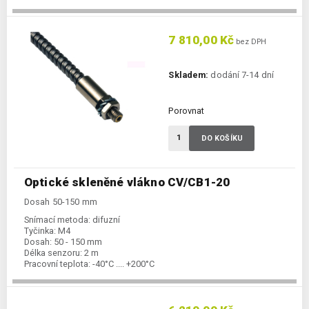
7 810,00 Kč
bez DPH
Skladem:
dodání 7-14 dní
Porovnat
DO KOŠÍKU
Optické skleněné vlákno CV/CB1-20
Dosah 50-150 mm
Snímací metoda:
difuzní
Tyčinka:
M4
Dosah:
50 - 150 mm
Délka senzoru:
2 m
Pracovní teplota:
-40°C .... +200°C