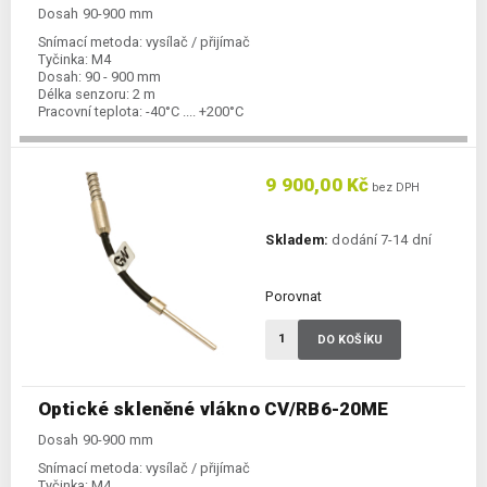
Dosah 90-900 mm
Snímací metoda:
vysílač / přijímač
Tyčinka:
M4
Dosah:
90 - 900 mm
Délka senzoru:
2 m
Pracovní teplota:
-40°C .... +200°C
9 900,00 Kč
bez DPH
Skladem:
dodání 7-14 dní
Porovnat
DO KOŠÍKU
Optické skleněné vlákno CV/RB6-20ME
Dosah 90-900 mm
Snímací metoda:
vysílač / přijímač
Tyčinka:
M4