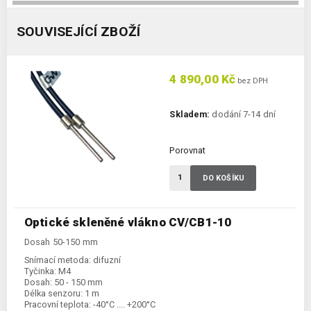
SOUVISEJÍCÍ ZBOŽÍ
4 890,00 Kč
bez DPH
Skladem:
dodání 7-14 dní
Porovnat
DO KOŠÍKU
Optické skleněné vlákno CV/CB1-10
Dosah 50-150 mm
Snímací metoda:
difuzní
Tyčinka:
M4
Dosah:
50 - 150 mm
Délka senzoru:
1 m
Pracovní teplota:
-40°C .... +200°C