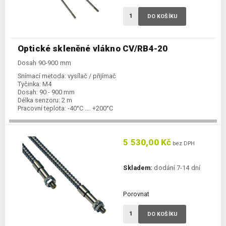
DO KOŠÍKU
Optické skleněné vlákno CV/RB4-20
Dosah 90-900 mm
Snímací metoda:
vysílač / přijímač
Tyčinka:
M4
Dosah:
90 - 900 mm
Délka senzoru:
2 m
Pracovní teplota:
-40°C .... +200°C
5 530,00 Kč
bez DPH
Skladem:
dodání 7-14 dní
Porovnat
DO KOŠÍKU