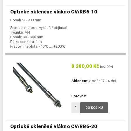
Optické skleněné vlákno CV/RB6-10
Dosah 90-900 mm
Snímací metoda:
vysílač / přijímač
Tyčinka:
M4
Dosah:
90 - 900 mm
Délka senzoru:
1 m
Pracovní teplota:
-40°C .... +200°C
8 280,00 Kč
bez DPH
Skladem:
dodání 7-14 dní
Porovnat
DO KOŠÍKU
Optické skleněné vlákno CV/RB6-20