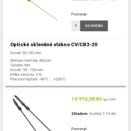
Porovnat
DO KOŠÍKU
Optické skleněné vlákno CV/CB3-20
Dosah 50-150 mm
Snímací metoda:
difuzní
Tyčinka:
M4
Dosah:
50 - 150 mm
Délka senzoru:
2 m
Pracovní teplota:
-40°C .... +200°C
10 910,00 Kč
bez DPH
Skladem:
dodání 7-14 dní
Porovnat