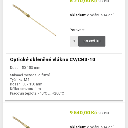
6 210,00 Kč
bez DPH
Skladem:
dodání 7-14 dní
Porovnat
DO KOŠÍKU
Optické skleněné vlákno CV/CB3-10
Dosah 50-150 mm
Snímací metoda:
difuzní
Tyčinka:
M4
Dosah:
50 - 150 mm
Délka senzoru:
1 m
Pracovní teplota:
-40°C .... +200°C
9 540,00 Kč
bez DPH
Skladem:
dodání 7-14 dní