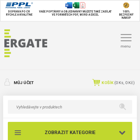
DOPRAVA PO ČR
VAŠE POPTÁVKY A OBJEDNÁVKY MŮŽETE TAKÉ
ZASÍLAT
100%
RYCHLE A KVALITNĚ
VE FORMÁTECH PDF, WORD A EXCEL
BEZPEČNÝ
NÁKUP
menu
MŮJ ÚČET
KOŠÍK
(
0
Ks,
0 Kč
)
ZOBRAZIT KATEGORIE