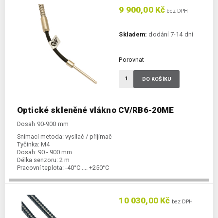
9 900,00 Kč
bez DPH
Skladem:
dodání 7-14 dní
Porovnat
DO KOŠÍKU
Optické skleněné vlákno CV/RB6-20ME
Dosah 90-900 mm
Snímací metoda:
vysílač / přijímač
Tyčinka:
M4
Dosah:
90 - 900 mm
Délka senzoru:
2 m
Pracovní teplota:
-40°C .... +250°C
10 030,00 Kč
bez DPH