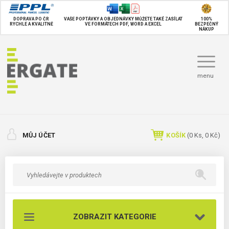
DOPRAVA PO ČR
VAŠE POPTÁVKY A OBJEDNÁVKY MŮŽETE TAKÉ
ZASÍLAT
100%
RYCHLE A KVALITNĚ
VE FORMÁTECH PDF, WORD A EXCEL
BEZPEČNÝ
NÁKUP
menu
MŮJ ÚČET
KOŠÍK
(
0
Ks,
0 Kč
)
ZOBRAZIT KATEGORIE