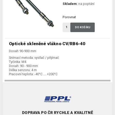
Skladem:
na poptání
Porovnat
DO KOŠÍKU
Optické skleněné vlákno CV/RB6-40
Dosah 90-900 mm
Snímací metoda:
vysílač / přijímač
Tyčinka:
M4
Dosah:
90 - 900 mm
Délka senzoru:
4 m
Pracovní teplota:
-40°C .... +200°C
DOPRAVA PO ČR RYCHLE A KVALITNĚ