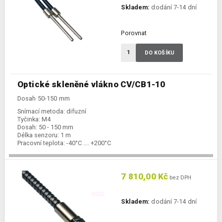
Skladem:
dodání 7-14 dní
Porovnat
DO KOŠÍKU
Optické skleněné vlákno CV/CB1-10
Dosah 50-150 mm
Snímací metoda:
difuzní
Tyčinka:
M4
Dosah:
50 - 150 mm
Délka senzoru:
1 m
Pracovní teplota:
-40°C .... +200°C
7 810,00 Kč
bez DPH
Skladem:
dodání 7-14 dní