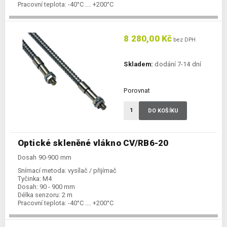
Pracovní teplota:
-40°C .... +200°C
8 280,00 Kč
bez DPH
Skladem:
dodání 7-14 dní
Porovnat
DO KOŠÍKU
Optické skleněné vlákno CV/RB6-20
Dosah 90-900 mm
Snímací metoda:
vysílač / přijímač
Tyčinka:
M4
Dosah:
90 - 900 mm
Délka senzoru:
2 m
Pracovní teplota:
-40°C .... +200°C