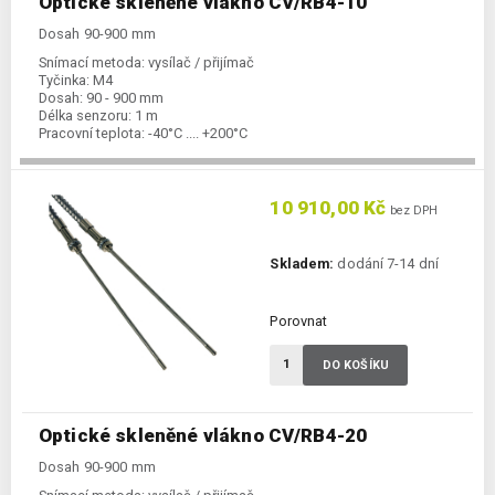
Optické skleněné vlákno CV/RB4-10
Dosah 90-900 mm
Snímací metoda:
vysílač / přijímač
Tyčinka:
M4
Dosah:
90 - 900 mm
Délka senzoru:
1 m
Pracovní teplota:
-40°C .... +200°C
10 910,00 Kč
bez DPH
Skladem:
dodání 7-14 dní
Porovnat
DO KOŠÍKU
Optické skleněné vlákno CV/RB4-20
Dosah 90-900 mm