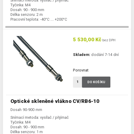
Snímací metoda:
vysílač / přijímač
Tyčinka:
M4
Dosah:
90 - 900 mm
Délka senzoru:
2 m
Pracovní teplota:
-40°C .... +200°C
5 530,00 Kč
bez DPH
Skladem:
dodání 7-14 dní
Porovnat
DO KOŠÍKU
Optické skleněné vlákno CV/RB6-10
Dosah 90-900 mm
Snímací metoda:
vysílač / přijímač
Tyčinka:
M4
Dosah:
90 - 900 mm
Délka senzoru:
1 m