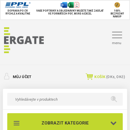
DOPRAVA PO ČR
VAŠE POPTÁVKY A OBJEDNÁVKY MŮŽETE TAKÉ
ZASÍLAT
100%
RYCHLE A KVALITNĚ
VE FORMÁTECH PDF, WORD A EXCEL
BEZPEČNÝ
NÁKUP
menu
MŮJ ÚČET
KOŠÍK
(
0
Ks,
0 Kč
)
ZOBRAZIT KATEGORIE