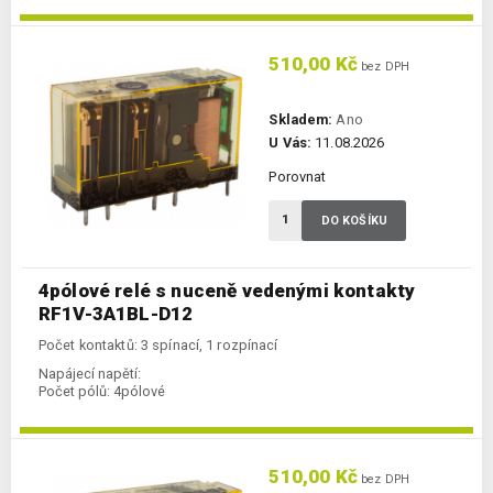
510,00 Kč
bez DPH
Skladem:
Ano
U Vás:
11.08.2026
Porovnat
DO KOŠÍKU
4pólové relé s nuceně vedenými kontakty
RF1V-3A1BL-D12
Počet kontaktů: 3 spínací, 1 rozpínací
Napájecí napětí:
Počet pólů:
4pólové
510,00 Kč
bez DPH