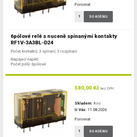
Porovnat
DO KOŠÍKU
6pólové relé s nuceně spínanými kontakty
RF1V-3A3BL-D24
Počet kontaktů: 3 spínací, 3 rozpínací
Napájecí napětí:
Počet pólů:
6pólové
580,00 Kč
bez DPH
Skladem:
Ano
U Vás:
11.08.2026
Porovnat
DO KOŠÍKU