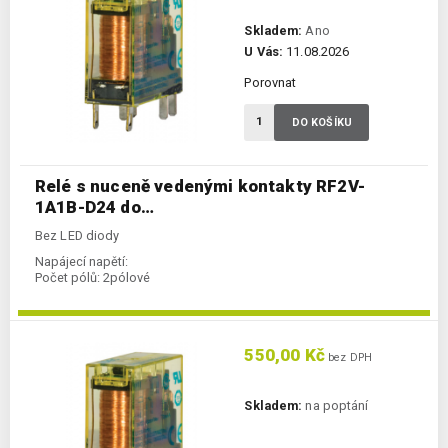
Skladem:
Ano
U Vás:
11.08.2026
Porovnat
DO KOŠÍKU
Relé s nuceně vedenými kontakty RF2V-
1A1B-D24 do…
Bez LED diody
Napájecí napětí:
Počet pólů:
2pólové
550,00 Kč
bez DPH
Skladem:
na poptání