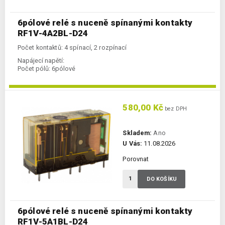
6pólové relé s nuceně spínanými kontakty
RF1V-4A2BL-D24
Počet kontaktů: 4 spínací, 2 rozpínací
Napájecí napětí:
Počet pólů:
6pólové
580,00 Kč
bez DPH
Skladem:
Ano
U Vás:
11.08.2026
Porovnat
DO KOŠÍKU
6pólové relé s nuceně spínanými kontakty
RF1V-5A1BL-D24