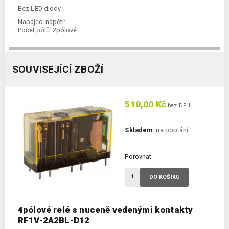
Bez LED diody
Napájecí napětí:
Počet pólů:
2pólové
SOUVISEJÍCÍ ZBOŽÍ
510,00 Kč
bez DPH
Skladem:
na poptání
Porovnat
DO KOŠÍKU
4pólové relé s nuceně vedenými kontakty
RF1V-2A2BL-D12