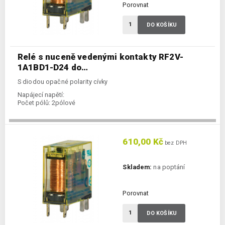
Porovnat
DO KOŠÍKU
Relé s nuceně vedenými kontakty RF2V-
1A1BD1-D24 do…
S diodou opačné polarity cívky
Napájecí napětí:
Počet pólů:
2pólové
610,00 Kč
bez DPH
Skladem:
na poptání
Porovnat
DO KOŠÍKU