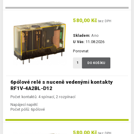
580,00 Kč
bez DPH
Skladem:
Ano
U Vás:
11.08.2026
Porovnat
DO KOŠÍKU
6pólové relé s nuceně vedenými kontakty
RF1V-4A2BL-D12
Počet kontaktů: 4 spínací, 2 rozpínací
Napájecí napětí:
Počet pólů:
6pólové
580,00 Kč
bez DPH