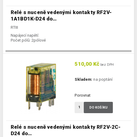
Relé s nuceně vedenými kontakty RF2V-
1A1BD1K-D24 do…
RTIII
Napájecí napětí:
Počet pólů:
2pólové
510,00 Kč
bez DPH
Skladem:
na poptání
Porovnat
DO KOŠÍKU
Relé s nuceně vedenými kontakty RF2V-2C-
D24 do…