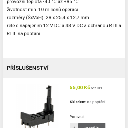
provozní teplota -40 °C až +85 °C
životnost min. 10 milionů operací
rozměry (ŠxVxH): 28 x 25,4 x 12,7 mm
relé s napájením 12 V DC a 48 V DC a ochranou RTII a
RTIII na poptání
PŘÍSLUŠENSTVÍ
55,00 Kč
bez DPH
Skladem:
na poptání
Porovnat