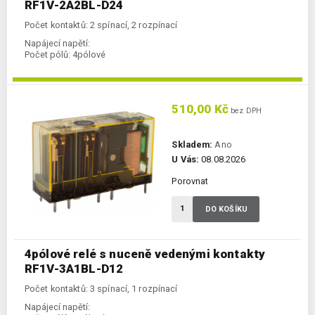
RF1V-2A2BL-D24
Počet kontaktů: 2 spínací, 2 rozpínací
Napájecí napětí:
Počet pólů:
4pólové
510,00 Kč
bez DPH
Skladem:
Ano
U Vás:
08.08.2026
Porovnat
DO KOŠÍKU
4pólové relé s nuceně vedenými kontakty
RF1V-3A1BL-D12
Počet kontaktů: 3 spínací, 1 rozpínací
Napájecí napětí: