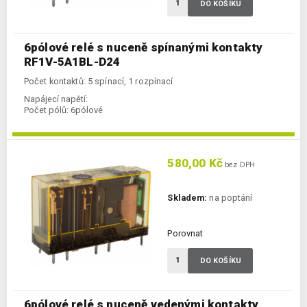
DO KOŠÍKU
6pólové relé s nuceně spínanými kontakty
RF1V-5A1BL-D24
Počet kontaktů: 5 spínací, 1 rozpínací
Napájecí napětí:
Počet pólů:
6pólové
580,00 Kč
bez DPH
Skladem:
na poptání
Porovnat
DO KOŠÍKU
6pólové relé s nuceně vedenými kontakty