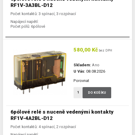
RF1V-3A3BL-D12
Počet kontaktů: 3 spínací, 3 rozpínací
Napájecí napětí:
Počet pólů:
6pólové
580,00 Kč
bez DPH
Skladem:
Ano
U Vás:
08.08.2026
Porovnat
DO KOŠÍKU
6pólové relé s nuceně vedenými kontakty
RF1V-4A2BL-D12
Počet kontaktů: 4 spínací, 2 rozpínací
Napájecí napětí: