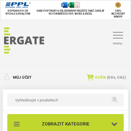
DOPRAVA PO ČR
VAŠE POPTÁVKY A OBJEDNÁVKY MŮŽETE TAKÉ
ZASÍLAT
100%
RYCHLE A KVALITNĚ
VE FORMÁTECH PDF, WORD A EXCEL
BEZPEČNÝ
NÁKUP
menu
MŮJ ÚČET
KOŠÍK
(
0
Ks,
0 Kč
)
ZOBRAZIT KATEGORIE