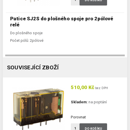
DO KOŠÍKU
Patice SJ2S do plošného spoje pro 2pólové
relé
Do plošného spoje
Počet pólů:
2pólové
SOUVISEJÍCÍ ZBOŽÍ
510,00 Kč
bez DPH
Skladem:
na poptání
Porovnat
DO KOŠÍKU