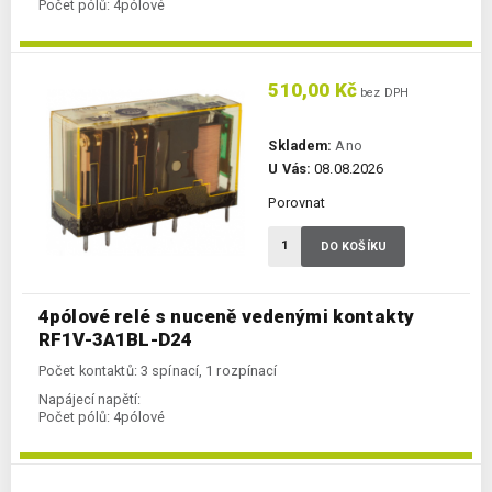
Počet pólů:
4pólové
510,00 Kč
bez DPH
Skladem:
Ano
U Vás:
08.08.2026
Porovnat
DO KOŠÍKU
4pólové relé s nuceně vedenými kontakty
RF1V-3A1BL-D24
Počet kontaktů: 3 spínací, 1 rozpínací
Napájecí napětí:
Počet pólů:
4pólové