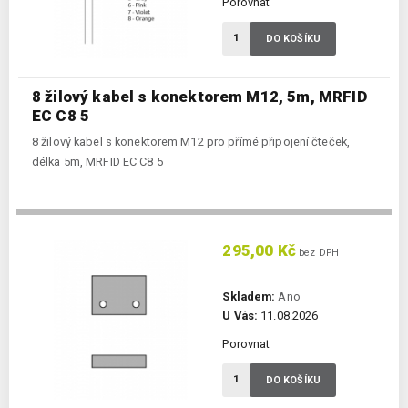
Porovnat
DO KOŠÍKU
8 žilový kabel s konektorem M12, 5m, MRFID
EC C8 5
8 žilový kabel s konektorem M12 pro přímé připojení čteček,
délka 5m, MRFID EC C8 5
295,00 Kč
bez DPH
Skladem:
Ano
U Vás:
11.08.2026
Porovnat
DO KOŠÍKU