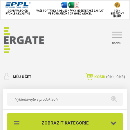
DOPRAVA PO ČR
VAŠE POPTÁVKY A OBJEDNÁVKY MŮŽETE TAKÉ
ZASÍLAT
100%
RYCHLE A KVALITNĚ
VE FORMÁTECH PDF, WORD A EXCEL
BEZPEČNÝ
NÁKUP
menu
MŮJ ÚČET
KOŠÍK
(
0
Ks,
0 Kč
)
ZOBRAZIT KATEGORIE