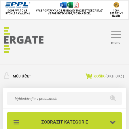
DOPRAVA PO ČR
VAŠE POPTÁVKY A OBJEDNÁVKY MŮŽETE TAKÉ
ZASÍLAT
100%
RYCHLE A KVALITNĚ
VE FORMÁTECH PDF, WORD A EXCEL
BEZPEČNÝ
NÁKUP
menu
MŮJ ÚČET
KOŠÍK
(
0
Ks,
0 Kč
)
ZOBRAZIT KATEGORIE