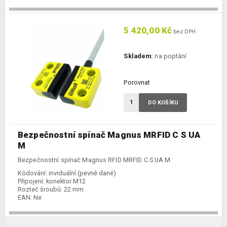
5 420,00 Kč
bez DPH
Skladem:
na poptání
Porovnat
DO KOŠÍKU
Bezpečnostní spínač Magnus MRFID C S UA
M
Bezpečnostní spínač Magnus RFID MRFID C S UA M
Kódování:
inviduální (pevně dané)
Připojení:
konektor M12
Rozteč šroubů:
22 mm
EAN:
Ne