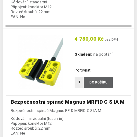
Kódování:
standartní
Připojení:
konektor M12
Rozteč šroubů:
22 mm
EAN:
Ne
4 780,00 Kč
bez DPH
Skladem:
na poptání
Porovnat
DO KOŠÍKU
Bezpečnostní spínač Magnus MRFID C S IA M
Bezpečnostní spínač Magnus RFID MRFID C S IA M
Kódování:
inviduální (teach-in)
Připojení:
konektor M12
Rozteč šroubů:
22 mm
EAN:
Ne