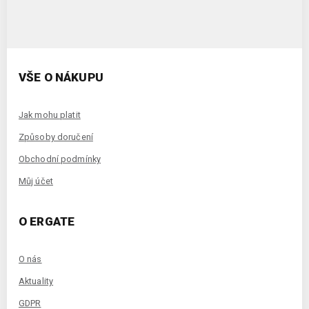
VŠE O NÁKUPU
Jak mohu platit
Způsoby doručení
Obchodní podmínky
Můj účet
O ERGATE
O nás
Aktuality
GDPR