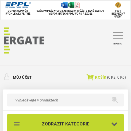
DOPRAVA PO ČR
VAŠE POPTÁVKY A OBJEDNÁVKY MŮŽETE TAKÉ
ZASÍLAT
100%
RYCHLE A KVALITNĚ
VE FORMÁTECH PDF, WORD A EXCEL
BEZPEČNÝ
NÁKUP
menu
MŮJ ÚČET
KOŠÍK
(
0
Ks,
0 Kč
)
ZOBRAZIT KATEGORIE