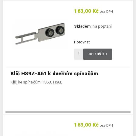
163,00 Kč
bez DPH
Skladem:
na poptání
Porovnat
DO KOŠÍKU
Klíč HS9Z-A61 k dveřním spínačům
Klíč ke spínačům HS6B, HS6E
163,00 Kč
bez DPH