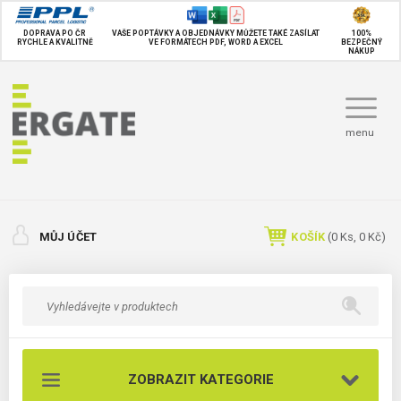
DOPRAVA PO ČR
VAŠE POPTÁVKY A OBJEDNÁVKY MŮŽETE TAKÉ
ZASÍLAT
100%
RYCHLE A KVALITNĚ
VE FORMÁTECH PDF, WORD A EXCEL
BEZPEČNÝ
NÁKUP
menu
MŮJ ÚČET
KOŠÍK
(
0
Ks,
0 Kč
)
ZOBRAZIT KATEGORIE