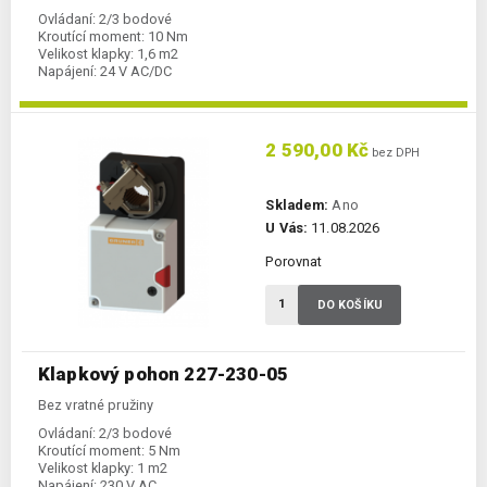
Ovládaní:
2/3 bodové
Kroutící moment:
10 Nm
Velikost klapky:
1,6 m2
Napájení:
24 V AC/DC
2 590,00 Kč
bez DPH
Skladem:
Ano
U Vás:
11.08.2026
Porovnat
DO KOŠÍKU
Klapkový pohon 227-230-05
Bez vratné pružiny
Ovládaní:
2/3 bodové
Kroutící moment:
5 Nm
Velikost klapky:
1 m2
Napájení:
230 V AC