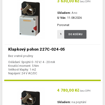
3 630,00 Kč
bez DPH
Skladem:
Ano
U Vás:
11.08.2026
Porovnat
DO KOŠÍKU
Klapkový pohon 227C-024-05
Bez vratné pružiny
Ovládaní:
Spojité 0 -10 V/ 4 - 20 mA
Kroutící moment:
5 Nm
Velikost klapky:
1 m2
Napájení:
24 V AC/DC
4 780,00 Kč
bez DPH
Skladem:
na poptání