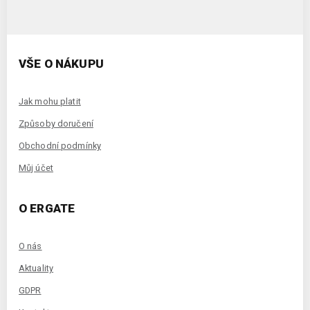
VŠE O NÁKUPU
Jak mohu platit
Způsoby doručení
Obchodní podmínky
Můj účet
O ERGATE
O nás
Aktuality
GDPR