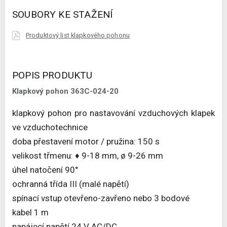
SOUBORY KE STAŽENÍ
Produktový list klapkového pohonu
POPIS PRODUKTU
Klapkový pohon 363C-024-20
klapkový pohon pro nastavování vzduchových klapek
ve vzduchotechnice
doba přestavení motor / pružina: 150 s
velikost třmenu: ♦ 9-18 mm, ø 9-26 mm
úhel natočení 90°
ochranná třída III (malé napětí)
spínací vstup otevřeno-zavřeno nebo 3 bodové
kabel 1 m
napájecí napětí 24 V AC/DC