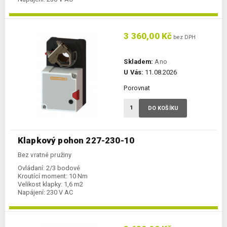
3 360,00 Kč
bez DPH
Skladem:
Ano
U Vás:
11.08.2026
Porovnat
DO KOŠÍKU
Klapkový pohon 227-230-10
Bez vratné pružiny
Ovládaní:
2/3 bodové
Kroutící moment:
10 Nm
Velikost klapky:
1,6 m2
Napájení:
230 V AC