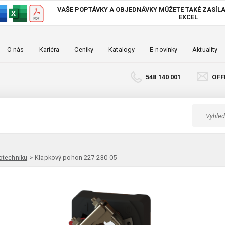
VAŠE POPTÁVKY A OBJEDNÁVKY MŮŽETE TAKÉ
ZASÍLA
EXCEL
O nás
Kariéra
Ceníky
Katalogy
E-novinky
Aktuality
548 140 001
OFF
otechniku
>
Klapkový pohon 227-230-05