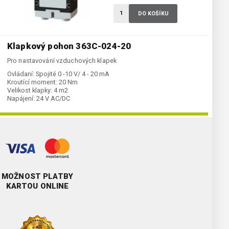
DO KOŠÍKU
Klapkový pohon 363C-024-20
Pro nastavování vzduchových klapek
Ovládaní:
Spojité 0 -10 V/ 4 - 20 mA
Kroutící moment:
20 Nm
Velikost klapky:
4 m2
Napájení:
24 V AC/DC
MOŽNOST PLATBY
KARTOU ONLINE