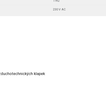
1 m2
230 V AC
vzduchotechnických klapek