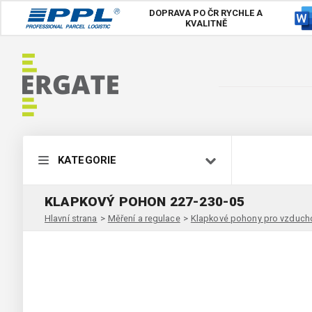
DOPRAVA PO ČR
RYCHLE A
KVALITNĚ
KATEGORIE
KLAPKOVÝ POHON 227-230-05
Hlavní strana
>
Měření a regulace
>
Klapkové pohony pro vzduch