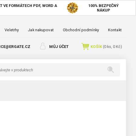
T VE FORMÁTECH PDF, WORD A
100%
BEZPEČNÝ
NÁKUP
Veletrhy
Jak nakupovat
Obchodní podmínky
Kontakt
ICE@ERGATE.CZ
MŮJ ÚČET
KOŠÍK
(
0
ks,
0 Kč
)