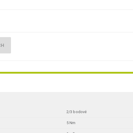
CH
2/3 bodové
5 Nm