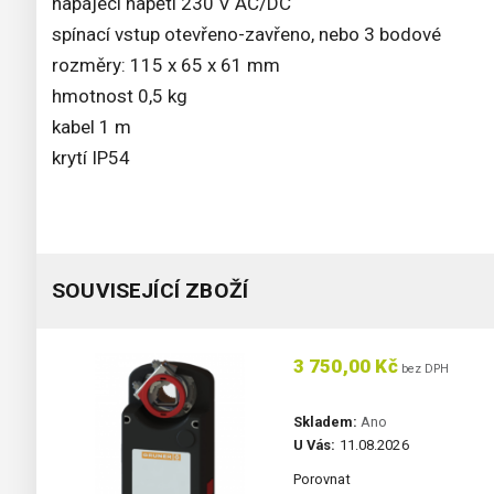
napájecí napětí 230 V AC/DC
spínací vstup otevřeno-zavřeno, nebo 3 bodové
rozměry: 115 x 65 x 61 mm
hmotnost 0,5 kg
kabel 1 m
krytí IP54
SOUVISEJÍCÍ ZBOŽÍ
3 750,00 Kč
bez DPH
Skladem:
Ano
U Vás:
11.08.2026
Porovnat