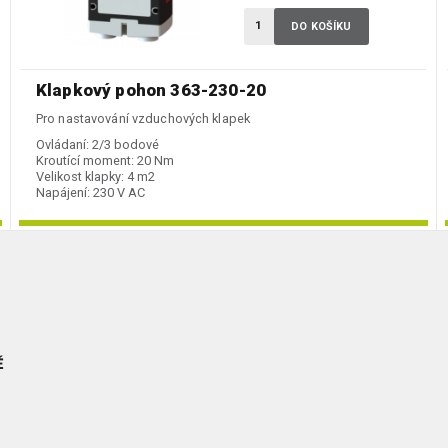
DO KOŠÍKU
Klapkový pohon 363-230-20
Pro nastavování vzduchových klapek
Ovládaní:
2/3 bodové
Kroutící moment:
20 Nm
Velikost klapky:
4 m2
Napájení:
230 V AC
Ě