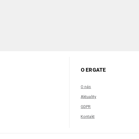
O ERGATE
O nás
Aktuality
GDPR
Kontakt