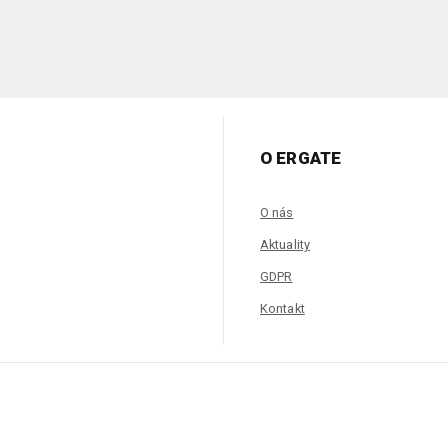
O ERGATE
O nás
Aktuality
GDPR
Kontakt