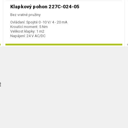
Klapkový pohon 227C-024-05
Bez vratné pružiny
Ovládaní:
Spojité 0 -10 V/ 4 - 20 mA
Kroutící moment:
5 Nm
Velikost klapky:
1 m2
Napájení:
24 V AC/DC
Ě