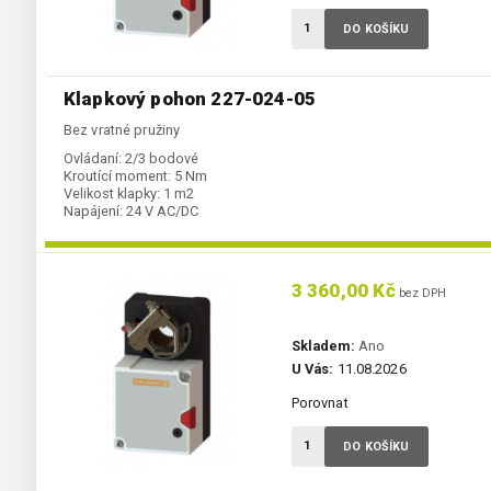
DO KOŠÍKU
Klapkový pohon 227-024-05
Bez vratné pružiny
Ovládaní:
2/3 bodové
Kroutící moment:
5 Nm
Velikost klapky:
1 m2
Napájení:
24 V AC/DC
3 360,00 Kč
bez DPH
Skladem:
Ano
U Vás:
11.08.2026
Porovnat
DO KOŠÍKU