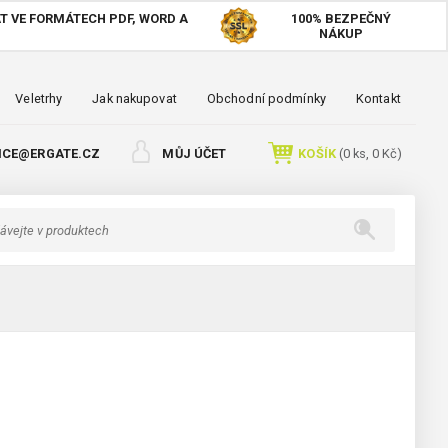
T VE FORMÁTECH PDF, WORD A
100%
BEZPEČNÝ
NÁKUP
Veletrhy
Jak nakupovat
Obchodní podmínky
Kontakt
ICE@ERGATE.CZ
MŮJ ÚČET
KOŠÍK
(
0
ks,
0 Kč
)