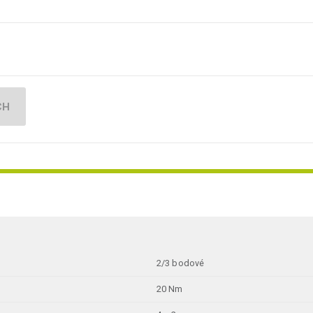
CH
2/3 bodové
20 Nm