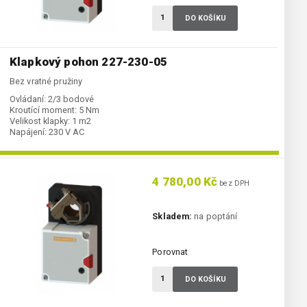
DO KOŠÍKU
Klapkový pohon 227-230-05
Bez vratné pružiny
Ovládaní:
2/3 bodové
Kroutící moment:
5 Nm
Velikost klapky:
1 m2
Napájení:
230 V AC
4 780,00 Kč
bez DPH
Skladem:
na poptání
Porovnat
DO KOŠÍKU