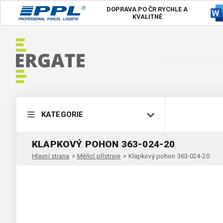
DOPRAVA PO ČR
RYCHLE A
KVALITNĚ
KATEGORIE
KLAPKOVÝ POHON 363-024-20
Hlavní strana
>
Měřicí přístroje
>
Klapkový pohon 363-024-20