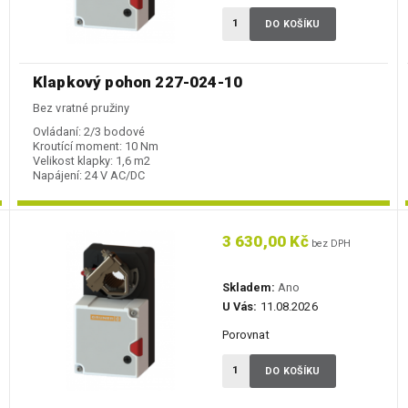
DO KOŠÍKU
Klapkový pohon 227-024-10
Bez vratné pružiny
Ovládaní:
2/3 bodové
Kroutící moment:
10 Nm
Velikost klapky:
1,6 m2
Napájení:
24 V AC/DC
3 630,00 Kč
bez DPH
Skladem:
Ano
U Vás:
11.08.2026
Porovnat
DO KOŠÍKU