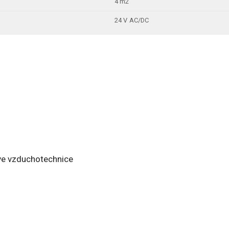
4 m2
24 V AC/DC
ve vzduchotechnice