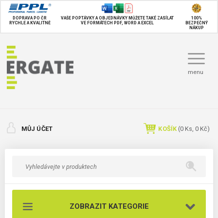
DOPRAVA PO ČR
VAŠE POPTÁVKY A OBJEDNÁVKY MŮŽETE TAKÉ
ZASÍLAT
100%
RYCHLE A KVALITNĚ
VE FORMÁTECH PDF, WORD A EXCEL
BEZPEČNÝ
NÁKUP
menu
MŮJ ÚČET
KOŠÍK
(
0
Ks,
0 Kč
)
ZOBRAZIT KATEGORIE