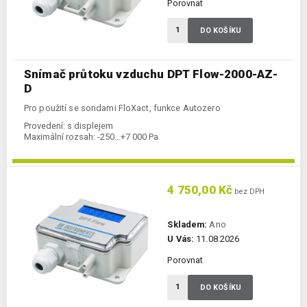
Porovnat
DO KOŠÍKU
Snímač průtoku vzduchu DPT Flow-2000-AZ-
D
Pro použití se sondami FloXact, funkce Autozero
Provedení:
s displejem
Maximální rozsah:
-250…+7 000 Pa
4 750,00 Kč
bez DPH
Skladem:
Ano
U Vás:
11.08.2026
Porovnat
DO KOŠÍKU