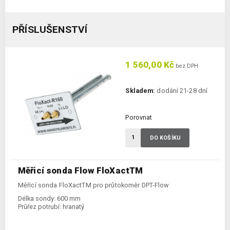
PŘÍSLUŠENSTVÍ
1 560,00 Kč
bez DPH
Skladem:
dodání 21-28 dní
Porovnat
DO KOŠÍKU
Měřicí sonda Flow FloXactTM
Měřicí sonda FloXactTM pro průtokoměr DPT-Flow
Délka sondy:
600 mm
Průřez potrubí:
hranatý