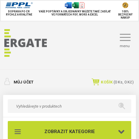
DOPRAVA PO ČR
VAŠE POPTÁVKY A OBJEDNÁVKY MŮŽETE TAKÉ
ZASÍLAT
100%
RYCHLE A KVALITNĚ
VE FORMÁTECH PDF, WORD A EXCEL
BEZPEČNÝ
NÁKUP
menu
MŮJ ÚČET
KOŠÍK
(
0
Ks,
0 Kč
)
ZOBRAZIT KATEGORIE