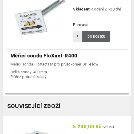
Skladem:
dodání 21-28 dní
Porovnat
DO KOŠÍKU
Měřicí sonda FloXact-R400
Měřicí sonda FloXactTM pro průtokoměr DPT-Flow
Délka sondy:
400 mm
Průřez potrubí:
kulatý
SOUVISEJÍCÍ ZBOŽÍ
5 230,00 Kč
bez DPH