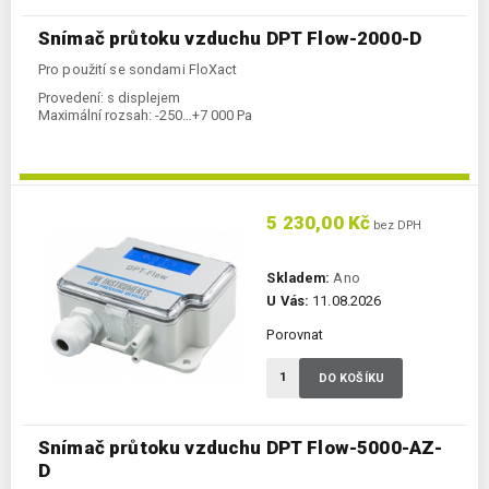
Snímač průtoku vzduchu DPT Flow-2000-D
Pro použití se sondami FloXact
Provedení:
s displejem
Maximální rozsah:
-250…+7 000 Pa
5 230,00 Kč
bez DPH
Skladem:
Ano
U Vás:
11.08.2026
Porovnat
DO KOŠÍKU
Snímač průtoku vzduchu DPT Flow-5000-AZ-
D