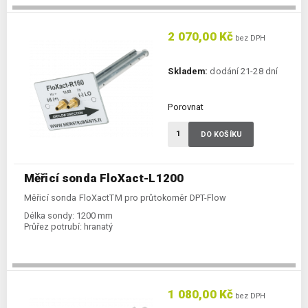
2 070,00 Kč
bez DPH
Skladem:
dodání 21-28 dní
Porovnat
DO KOŠÍKU
Měřicí sonda FloXact-L1200
Měřicí sonda FloXactTM pro průtokoměr DPT-Flow
Délka sondy:
1200 mm
Průřez potrubí:
hranatý
1 080,00 Kč
bez DPH