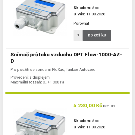
Skladem:
Ano
U Vás:
11.08.2026
Porovnat
DO KOŠÍKU
Snímač průtoku vzduchu DPT Flow-1000-AZ-
D
Pro použití se sondami FloXac, funkce Autozero
Provedení:
s displejem
Maximální rozsah:
0…+1 000 Pa
5 230,00 Kč
bez DPH
Skladem:
Ano
U Vás:
11.08.2026