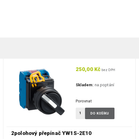
250,00 Kč
bez DPH
Skladem:
na poptání
Porovnat
DO KOŠÍKU
2polohový přepínač YW1S-2E10