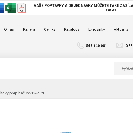
VAŠE POPTÁVKY A OBJEDNÁVKY MŮŽETE TAKÉ
ZASÍLA
EXCEL
O nás
Kariéra
Ceníky
Katalogy
E-novinky
Aktuality
548 140 001
OFF
hový přepínač YW1S-2E20