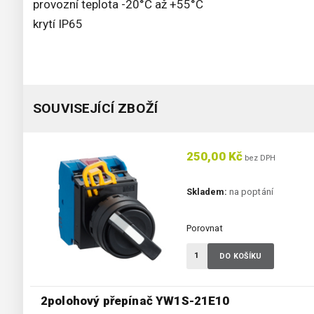
provozní teplota -20°C až +55°C
krytí IP65
SOUVISEJÍCÍ ZBOŽÍ
250,00 Kč
bez DPH
Skladem:
na poptání
Porovnat
DO KOŠÍKU
2polohový přepínač YW1S-21E10