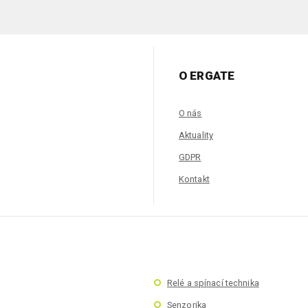
O ERGATE
O nás
Aktuality
GDPR
Kontakt
Relé a spínací technika
Senzorika