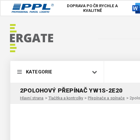
DOPRAVA PO ČR
RYCHLE A
KVALITNĚ
KATEGORIE
2POLOHOVÝ PŘEPÍNAČ YW1S-2E20
Hlavní strana
>
Tlačítka a kontrolky
>
Přepínače a spínače
>
2polo