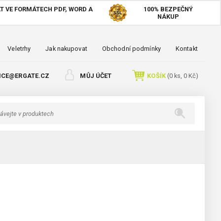
T VE FORMÁTECH PDF, WORD A
100%
BEZPEČNÝ
NÁKUP
Veletrhy
Jak nakupovat
Obchodní podmínky
Kontakt
ICE@ERGATE.CZ
MŮJ ÚČET
KOŠÍK
(
0
ks,
0 Kč
)