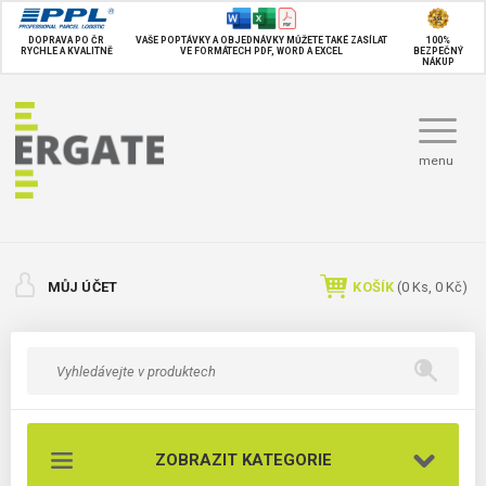
DOPRAVA PO ČR
VAŠE POPTÁVKY A OBJEDNÁVKY MŮŽETE TAKÉ
ZASÍLAT
100%
RYCHLE A KVALITNĚ
VE FORMÁTECH PDF, WORD A EXCEL
BEZPEČNÝ
NÁKUP
menu
MŮJ ÚČET
KOŠÍK
(
0
Ks,
0 Kč
)
ZOBRAZIT KATEGORIE