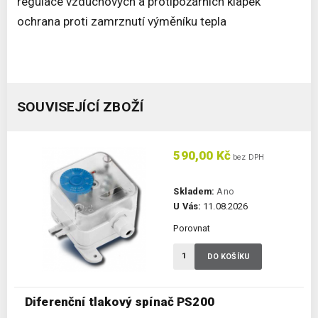
regulace vzduchových a protipožárních klapek
ochrana proti zamrznutí výměníku tepla
SOUVISEJÍCÍ ZBOŽÍ
590,00 Kč
bez DPH
Skladem:
Ano
U Vás:
11.08.2026
Porovnat
DO KOŠÍKU
Diferenční tlakový spínač PS200