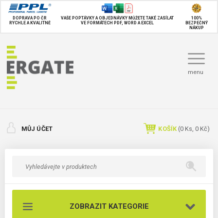
DOPRAVA PO ČR
VAŠE POPTÁVKY A OBJEDNÁVKY MŮŽETE TAKÉ
ZASÍLAT
100%
RYCHLE A KVALITNĚ
VE FORMÁTECH PDF, WORD A EXCEL
BEZPEČNÝ
NÁKUP
menu
MŮJ ÚČET
KOŠÍK
(
0
Ks,
0 Kč
)
ZOBRAZIT KATEGORIE