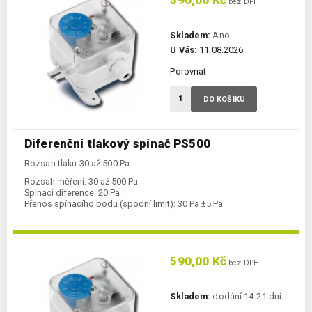
590,00 Kč
bez DPH
Skladem:
Ano
U Vás:
11.08.2026
Porovnat
DO KOŠÍKU
Diferenční tlakový spínač PS500
Rozsah tlaku 30 až 500 Pa
Rozsah měření:
30 až 500 Pa
Spínací diference:
20 Pa
Přenos spínacího bodu (spodní limit):
30 Pa ±5 Pa
590,00 Kč
bez DPH
Skladem:
dodání 14-21 dní