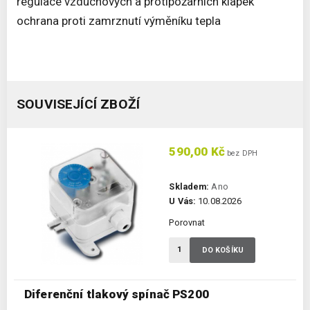
regulace vzduchových a protipožárních klapek
ochrana proti zamrznutí výměníku tepla
SOUVISEJÍCÍ ZBOŽÍ
590,00 Kč
bez DPH
Skladem:
Ano
U Vás:
10.08.2026
Porovnat
DO KOŠÍKU
Diferenční tlakový spínač PS200