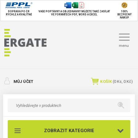
DOPRAVA PO ČR
VAŠE POPTÁVKY A OBJEDNÁVKY MŮŽETE TAKÉ
ZASÍLAT
100%
RYCHLE A KVALITNĚ
VE FORMÁTECH PDF, WORD A EXCEL
BEZPEČNÝ
NÁKUP
menu
MŮJ ÚČET
KOŠÍK
(
0
Ks,
0 Kč
)
ZOBRAZIT KATEGORIE