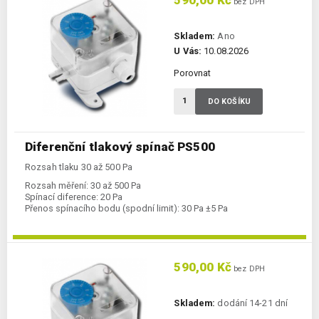
590,00 Kč
bez DPH
Skladem:
Ano
U Vás:
10.08.2026
Porovnat
DO KOŠÍKU
Diferenční tlakový spínač PS500
Rozsah tlaku 30 až 500 Pa
Rozsah měření:
30 až 500 Pa
Spínací diference:
20 Pa
Přenos spínacího bodu (spodní limit):
30 Pa ±5 Pa
590,00 Kč
bez DPH
Skladem:
dodání 14-21 dní