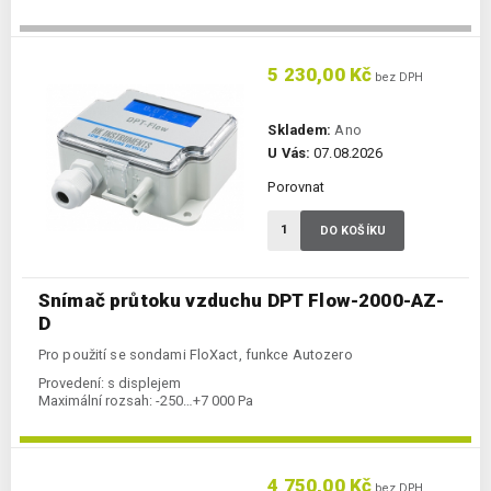
5 230,00 Kč
bez DPH
Skladem:
Ano
U Vás:
07.08.2026
Porovnat
DO KOŠÍKU
Snímač průtoku vzduchu DPT Flow-2000-AZ-
D
Pro použití se sondami FloXact, funkce Autozero
Provedení:
s displejem
Maximální rozsah:
-250…+7 000 Pa
4 750,00 Kč
bez DPH