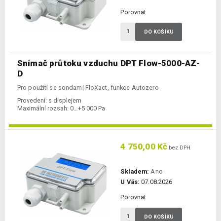
Porovnat
DO KOŠÍKU
Snímač průtoku vzduchu DPT Flow-5000-AZ-
D
Pro použití se sondami FloXact, funkce Autozero
Provedení:
s displejem
Maximální rozsah:
0…+5 000 Pa
4 750,00 Kč
bez DPH
Skladem:
Ano
U Vás:
07.08.2026
Porovnat
DO KOŠÍKU