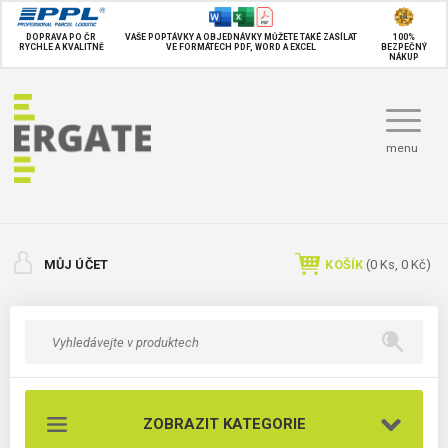
DOPRAVA PO ČR
VAŠE POPTÁVKY A OBJEDNÁVKY MŮŽETE TAKÉ
ZASÍLAT
100%
RYCHLE A KVALITNĚ
VE FORMÁTECH PDF, WORD A EXCEL
BEZPEČNÝ
NÁKUP
menu
MŮJ ÚČET
KOŠÍK
(
0
Ks,
0 Kč
)
ZOBRAZIT KATEGORIE