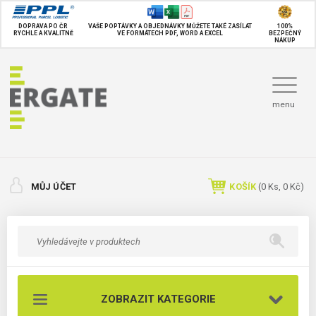
DOPRAVA PO ČR
VAŠE POPTÁVKY A OBJEDNÁVKY MŮŽETE TAKÉ
ZASÍLAT
100%
RYCHLE A KVALITNĚ
VE FORMÁTECH PDF, WORD A EXCEL
BEZPEČNÝ
NÁKUP
menu
MŮJ ÚČET
KOŠÍK
(
0
Ks,
0 Kč
)
ZOBRAZIT KATEGORIE