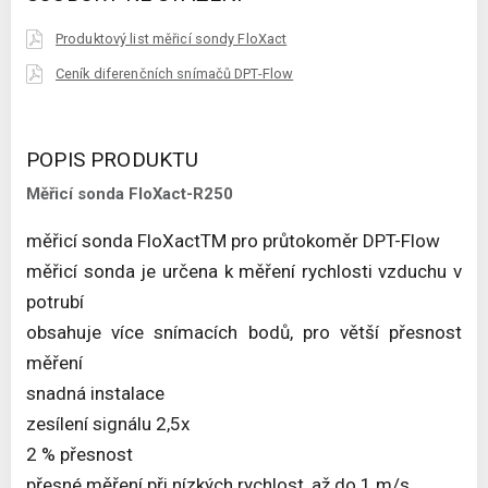
Produktový list měřicí sondy FloXact
Ceník diferenčních snímačů DPT-Flow
POPIS PRODUKTU
Měřicí sonda FloXact-R250
měřicí sonda FloXactTM pro průtokoměr DPT-Flow
měřicí sonda je určena k měření rychlosti vzduchu v
potrubí
obsahuje více snímacích bodů, pro větší přesnost
měření
snadná instalace
zesílení signálu 2,5x
2 % přesnost
přesné měření při nízkých rychlost, až do 1 m/s