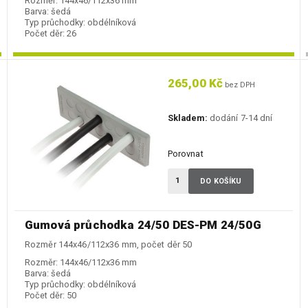
Rozměr:
144x46/112x36 mm
Barva:
šedá
Typ průchodky:
obdélníková
Počet děr:
26
265,00 Kč
bez DPH
Skladem:
dodání 7-14 dní
Porovnat
DO KOŠÍKU
Gumová průchodka 24/50 DES-PM 24/50G
Rozměr 144x46/112x36 mm, počet děr 50
Rozměr:
144x46/112x36 mm
Barva:
šedá
Typ průchodky:
obdélníková
Počet děr:
50