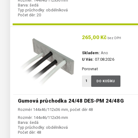
Rozměr:
144x46/112x36 mm
Barva:
šedá
Typ průchodky:
obdélníková
Počet děr:
20
265,00 Kč
bez DPH
Skladem:
Ano
U Vás:
07.08.2026
Porovnat
DO KOŠÍKU
Gumová průchodka 24/48 DES-PM 24/48G
Rozměr 144x46/112x36 mm, počet děr 48
Rozměr:
144x46/112x36 mm
Barva:
šedá
Typ průchodky:
obdélníková
Počet děr:
48