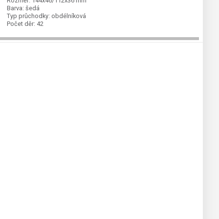
Rozměr:
144x46/112x36 mm
Barva:
šedá
Typ průchodky:
obdélníková
Počet děr:
42