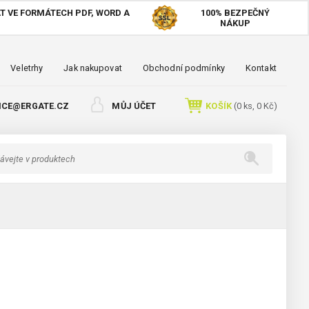
T VE FORMÁTECH PDF, WORD A
100%
BEZPEČNÝ
NÁKUP
Veletrhy
Jak nakupovat
Obchodní podmínky
Kontakt
ICE@ERGATE.CZ
MŮJ ÚČET
KOŠÍK
(
0
ks,
0 Kč
)