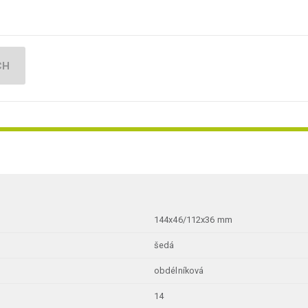
CH
144x46/112x36 mm
šedá
obdélníková
14