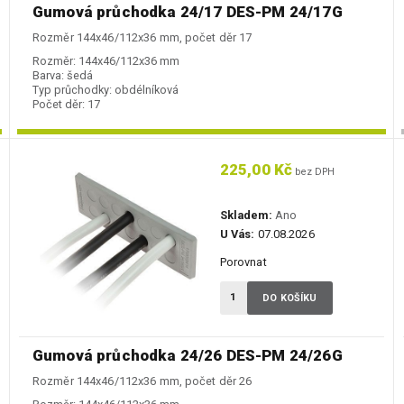
Gumová průchodka 24/17 DES-PM 24/17G
Rozměr 144x46/112x36 mm, počet děr 17
Rozměr:
144x46/112x36 mm
Barva:
šedá
Typ průchodky:
obdélníková
Počet děr:
17
225,00 Kč
bez DPH
Skladem:
Ano
U Vás:
07.08.2026
Porovnat
DO KOŠÍKU
Gumová průchodka 24/26 DES-PM 24/26G
Rozměr 144x46/112x36 mm, počet děr 26