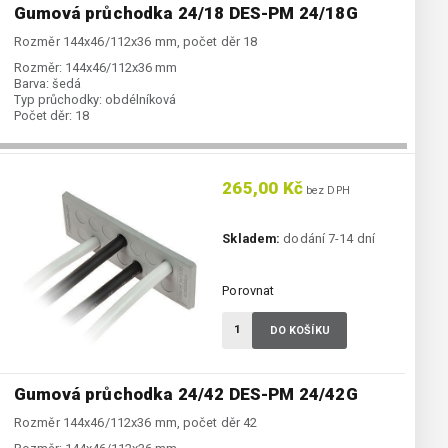
Gumová průchodka 24/18 DES-PM 24/18G
Rozměr 144x46/112x36 mm, počet děr 18
Rozměr:
144x46/112x36 mm
Barva:
šedá
Typ průchodky:
obdélníková
Počet děr:
18
265,00 Kč
bez DPH
Skladem:
dodání 7-14 dní
Porovnat
DO KOŠÍKU
Gumová průchodka 24/42 DES-PM 24/42G
Rozměr 144x46/112x36 mm, počet děr 42