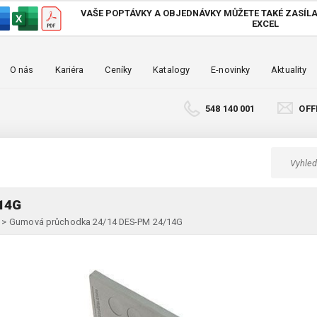
VAŠE POPTÁVKY A OBJEDNÁVKY MŮŽETE TAKÉ
ZASÍLA
EXCEL
O nás
Kariéra
Ceníky
Katalogy
E-novinky
Aktuality
548 140 001
OFF
14G
>
Gumová průchodka 24/14 DES-PM 24/14G