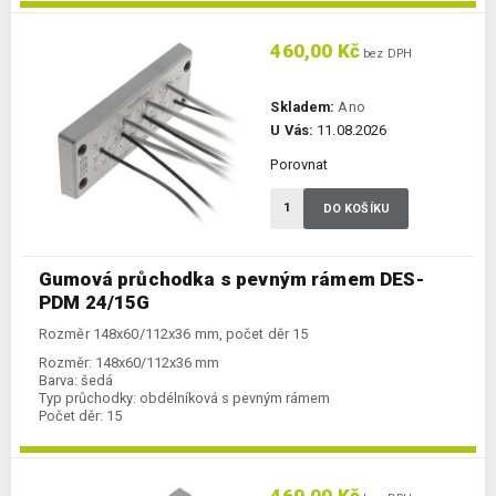
460,00 Kč
bez DPH
Skladem:
Ano
U Vás:
11.08.2026
Porovnat
DO KOŠÍKU
Gumová průchodka s pevným rámem DES-
PDM 24/15G
Rozměr 148x60/112x36 mm, počet děr 15
Rozměr:
148x60/112x36 mm
Barva:
šedá
Typ průchodky:
obdélníková s pevným rámem
Počet děr:
15