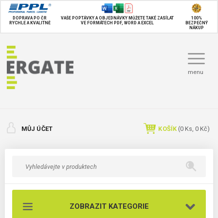
DOPRAVA PO ČR
VAŠE POPTÁVKY A OBJEDNÁVKY MŮŽETE TAKÉ
ZASÍLAT
100%
RYCHLE A KVALITNĚ
VE FORMÁTECH PDF, WORD A EXCEL
BEZPEČNÝ
NÁKUP
menu
MŮJ ÚČET
KOŠÍK
(
0
Ks,
0 Kč
)
ZOBRAZIT KATEGORIE