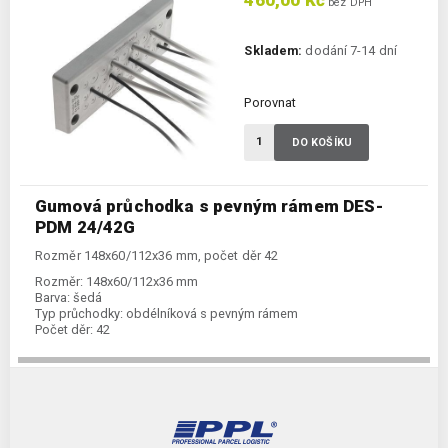
460,00 Kč
bez DPH
Skladem:
dodání 7-14 dní
Porovnat
DO KOŠÍKU
Gumová průchodka s pevným rámem DES-
PDM 24/42G
Rozměr 148x60/112x36 mm, počet děr 42
Rozměr:
148x60/112x36 mm
Barva:
šedá
Typ průchodky:
obdélníková s pevným rámem
Počet děr:
42