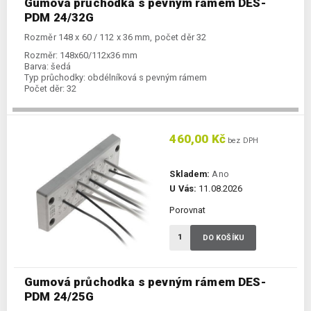
Gumová průchodka s pevným rámem DES-
PDM 24/32G
Rozměr 148 x 60 / 112 x 36 mm, počet děr 32
Rozměr:
148x60/112x36 mm
Barva:
šedá
Typ průchodky:
obdélníková s pevným rámem
Počet děr:
32
460,00 Kč
bez DPH
Skladem:
Ano
U Vás:
11.08.2026
Porovnat
DO KOŠÍKU
Gumová průchodka s pevným rámem DES-
PDM 24/25G