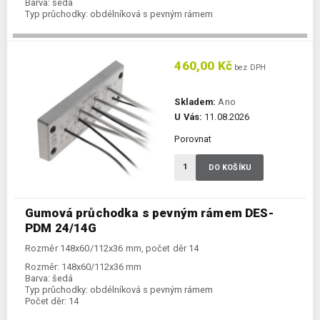
Barva:
šedá
Typ průchodky:
obdélníková s pevným rámem
460,00 Kč
bez DPH
Skladem:
Ano
U Vás:
11.08.2026
Porovnat
DO KOŠÍKU
Gumová průchodka s pevným rámem DES-
PDM 24/14G
Rozměr 148x60/112x36 mm, počet děr 14
Rozměr:
148x60/112x36 mm
Barva:
šedá
Typ průchodky:
obdélníková s pevným rámem
Počet děr:
14