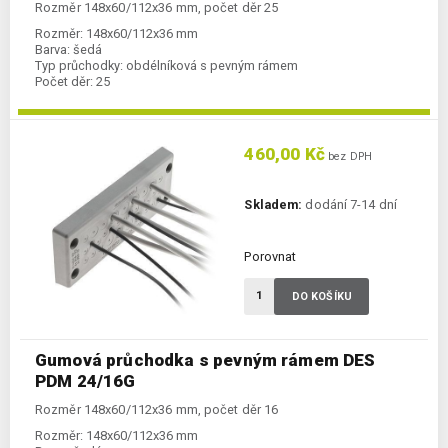
Rozměr 148x60/112x36 mm, počet děr 25
Rozměr:
148x60/112x36 mm
Barva:
šedá
Typ průchodky:
obdélníková s pevným rámem
Počet děr:
25
460,00 Kč
bez DPH
Skladem:
dodání 7-14 dní
Porovnat
DO KOŠÍKU
Gumová průchodka s pevným rámem DES
PDM 24/16G
Rozměr 148x60/112x36 mm, počet děr 16
Rozměr:
148x60/112x36 mm