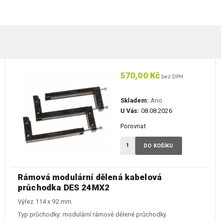
570,00 Kč
bez DPH
Skladem:
Ano
U Vás:
08.08.2026
Porovnat
DO KOŠÍKU
Rámová modulární dělená kabelová
průchodka DES 24MX2
Výřez 114 x 92 mm
Typ průchodky:
modulární rámové dělené průchodky