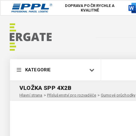
DOPRAVA PO ČR
RYCHLE A
KVALITNĚ
KATEGORIE
VLOŽKA SPP 4X2B
Hlavní strana
>
Příslušenství pro rozvaděče
>
Gumové průchodky