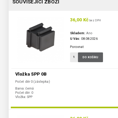
SOUVISEJÍCÍ ZBOŽÍ
36,00 Kč
bez DPH
Skladem:
Ano
U Vás:
08.08.2026
Porovnat
DO KOŠÍKU
Vložka SPP 0B
Počet děr 0 (záslepka)
Barva:
černá
Počet děr:
0
Vložka:
SPP