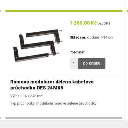
1 260,00 Kč
bez DPH
Skladem:
dodání 7-14 dní
Porovnat
DO KOŠÍKU
Rámová modulární dělená kabelová
průchodka DES 24MX5
Výřez 114 x 248 mm
Typ průchodky:
modulární rámové dělené průchodky