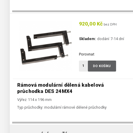
920,00 Kč
bez DPH
Skladem:
dodání 7-14 dní
Porovnat
DO KOŠÍKU
Rámová modulární dělená kabelová
průchodka DES 24MX4
Výřez 114 x 196 mm
Typ průchodky:
modulární rámové dělené průchodky