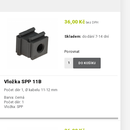
36,00 Kč
bez DPH
Skladem:
dodání 7-14 dní
Porovnat
DO KOŠÍKU
Vložka SPP 11B
Počet děr 1, Ø kabelu 11-12 mm
Barva:
černá
Počet děr:
1
Vložka:
SPP