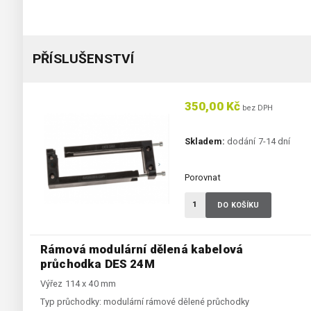
PŘÍSLUŠENSTVÍ
350,00 Kč
bez DPH
Skladem:
dodání 7-14 dní
Porovnat
DO KOŠÍKU
Rámová modulární dělená kabelová
průchodka DES 24M
Výřez 114 x 40 mm
Typ průchodky:
modulární rámové dělené průchodky