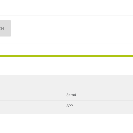
CH
černá
SPP