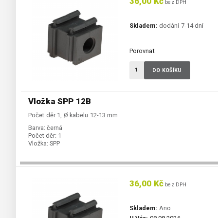
36,00 Kč
bez DPH
Skladem:
dodání 7-14 dní
Porovnat
DO KOŠÍKU
Vložka SPP 12B
Počet děr 1, Ø kabelu 12-13 mm
Barva:
černá
Počet děr:
1
Vložka:
SPP
36,00 Kč
bez DPH
Skladem:
Ano