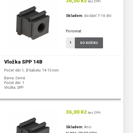
36,00 Kč
bez DPH
Skladem:
dodání 7-14 dní
Porovnat
DO KOŠÍKU
Vložka SPP 14B
Počet děr 1, Ø kabelu 14-15 mm
Barva:
černá
Počet děr:
1
Vložka:
SPP
36,00 Kč
bez DPH
Skladem:
Ano