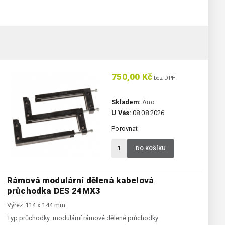
750,00 Kč
bez DPH
Skladem:
Ano
U Vás:
08.08.2026
Porovnat
DO KOŠÍKU
Rámová modulární dělená kabelová
průchodka DES 24MX3
Výřez 114 x 144 mm
Typ průchodky:
modulární rámové dělené průchodky