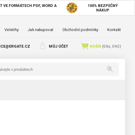
T VE FORMÁTECH PDF, WORD A
100%
BEZPEČNÝ
NÁKUP
Veletrhy
Jak nakupovat
Obchodní podmínky
Kontakt
ICE@ERGATE.CZ
MŮJ ÚČET
KOŠÍK
(
0
ks,
0 Kč
)