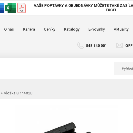
VAŠE POPTÁVKY A OBJEDNÁVKY MŮŽETE TAKÉ
ZASÍLA
EXCEL
O nás
Kariéra
Ceníky
Katalogy
E-novinky
Aktuality
548 140 001
OFF
>
Vložka SPP 4X2B