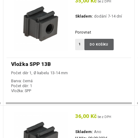
35,00 Kč
bez DPH
Skladem:
dodání 7-14 dní
Porovnat
DO KOŠÍKU
Vložka SPP 13B
Počet děr 1, Ø kabelu 13-14 mm
Barva:
černá
Počet děr:
1
Vložka:
SPP
36,00 Kč
bez DPH
Skladem:
Ano