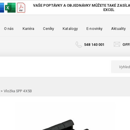
VAŠE POPTÁVKY A OBJEDNÁVKY MŮŽETE TAKÉ
ZASÍLA
EXCEL
O nás
Kariéra
Ceníky
Katalogy
E-novinky
Aktuality
548 140 001
OFF
>
Vložka SPP 4X5B