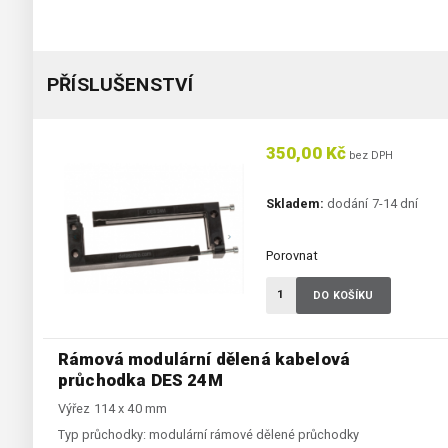
PŘÍSLUŠENSTVÍ
350,00 Kč
bez DPH
Skladem:
dodání 7-14 dní
Porovnat
DO KOŠÍKU
Rámová modulární dělená kabelová
průchodka DES 24M
Výřez 114 x 40 mm
Typ průchodky:
modulární rámové dělené průchodky