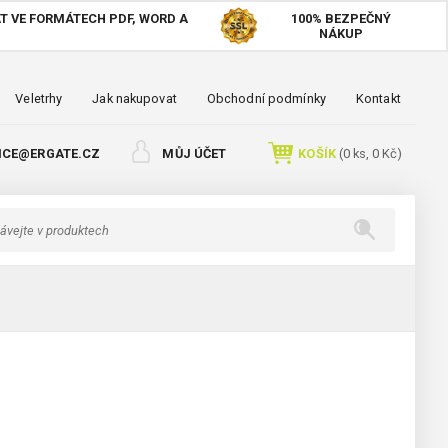
T VE FORMÁTECH PDF, WORD A
100%
BEZPEČNÝ
NÁKUP
Veletrhy
Jak nakupovat
Obchodní podmínky
Kontakt
ICE@ERGATE.CZ
MŮJ ÚČET
KOŠÍK
(
0
ks,
0 Kč
)