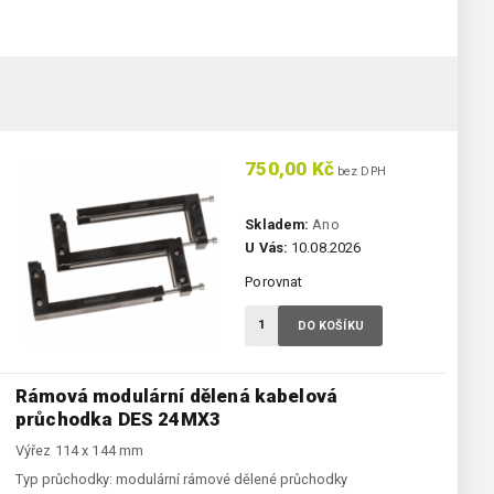
750,00 Kč
bez DPH
Skladem:
Ano
U Vás:
10.08.2026
Porovnat
DO KOŠÍKU
Rámová modulární dělená kabelová
průchodka DES 24MX3
Výřez 114 x 144 mm
Typ průchodky:
modulární rámové dělené průchodky