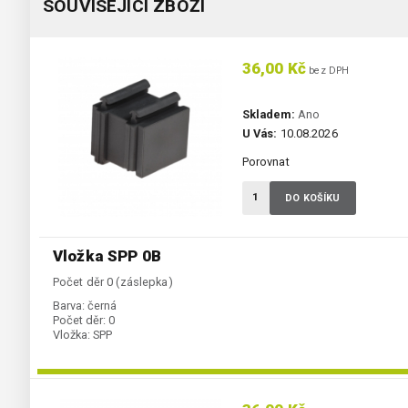
SOUVISEJÍCÍ ZBOŽÍ
36,00 Kč
bez DPH
Skladem:
Ano
U Vás:
10.08.2026
Porovnat
DO KOŠÍKU
Vložka SPP 0B
Počet děr 0 (záslepka)
Barva:
černá
Počet děr:
0
Vložka:
SPP