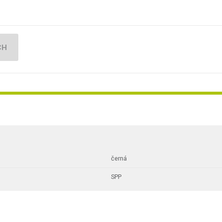
CH
černá
SPP