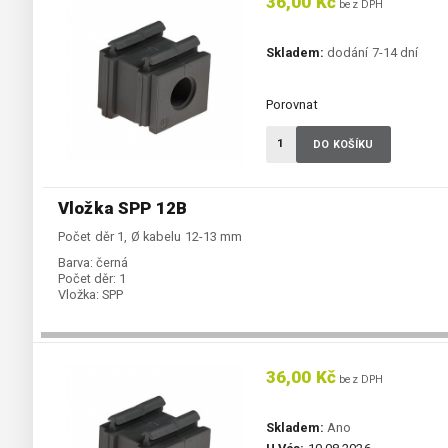
36,00 Kč
bez DPH
Skladem:
dodání 7-14 dní
Porovnat
DO KOŠÍKU
Vložka SPP 12B
Počet děr 1, Ø kabelu 12-13 mm
Barva:
černá
Počet děr:
1
Vložka:
SPP
36,00 Kč
bez DPH
Skladem:
Ano