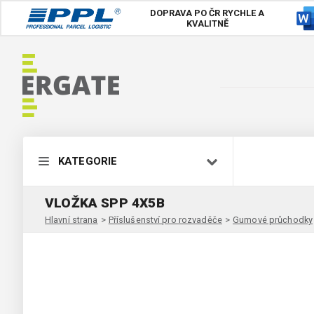
DOPRAVA PO ČR
RYCHLE A
KVALITNĚ
KATEGORIE
VLOŽKA SPP 4X5B
Hlavní strana
>
Příslušenství pro rozvaděče
>
Gumové průchodky