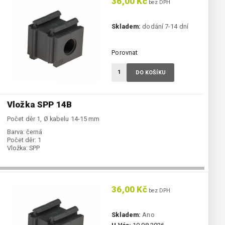
36,00 Kč
bez DPH
Skladem:
dodání 7-14 dní
Porovnat
DO KOŠÍKU
Vložka SPP 14B
Počet děr 1, Ø kabelu 14-15 mm
Barva:
černá
Počet děr:
1
Vložka:
SPP
36,00 Kč
bez DPH
Skladem:
Ano