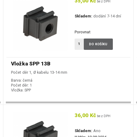
35,00 Kč
bez DPH
Skladem:
dodání 7-14 dní
Porovnat
DO KOŠÍKU
Vložka SPP 13B
Počet děr 1, Ø kabelu 13-14 mm
Barva:
černá
Počet děr:
1
Vložka:
SPP
36,00 Kč
bez DPH
Skladem:
Ano