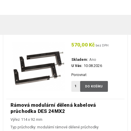
570,00 Kč
bez DPH
Skladem:
Ano
U Vás:
10.08.2026
Porovnat
DO KOŠÍKU
Rámová modulární dělená kabelová
průchodka DES 24MX2
Výřez 114 x 92 mm
Typ průchodky:
modulární rámové dělené průchodky