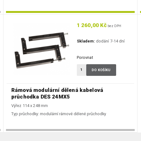
1 260,00 Kč
bez DPH
Skladem:
dodání 7-14 dní
Porovnat
DO KOŠÍKU
Rámová modulární dělená kabelová
průchodka DES 24MX5
Výřez 114 x 248 mm
Typ průchodky:
modulární rámové dělené průchodky