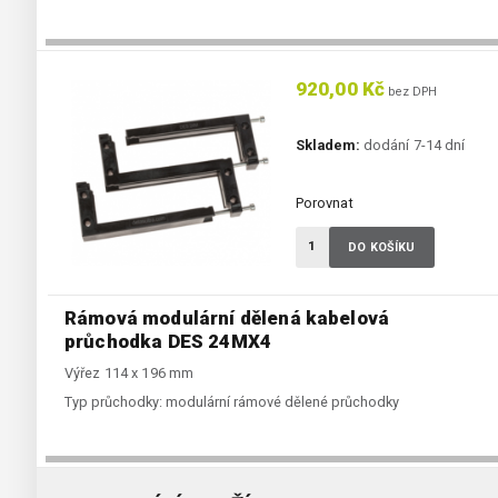
920,00 Kč
bez DPH
Skladem:
dodání 7-14 dní
Porovnat
DO KOŠÍKU
Rámová modulární dělená kabelová
průchodka DES 24MX4
Výřez 114 x 196 mm
Typ průchodky:
modulární rámové dělené průchodky