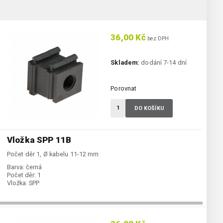
36,00 Kč
bez DPH
Skladem:
dodání 7-14 dní
Porovnat
DO KOŠÍKU
Vložka SPP 11B
Počet děr 1, Ø kabelu 11-12 mm
Barva:
černá
Počet děr:
1
Vložka:
SPP