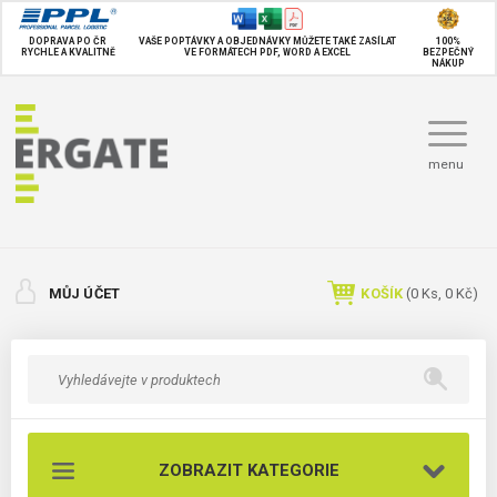
DOPRAVA PO ČR
VAŠE POPTÁVKY A OBJEDNÁVKY MŮŽETE TAKÉ
ZASÍLAT
100%
RYCHLE A KVALITNĚ
VE FORMÁTECH PDF, WORD A EXCEL
BEZPEČNÝ
NÁKUP
menu
MŮJ ÚČET
KOŠÍK
(
0
Ks,
0 Kč
)
ZOBRAZIT KATEGORIE