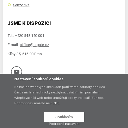
Senzorika
JSME K DISPOZICI
Tel.: +420 548 140 001
E-mail:
office@ergate.cz
Klíny 35, 615 00 Brno
Nastavení souborů cookies
Na našich webových stránkách používáme soubory cookies.
Část z nich je technicky nezbytná, ostatní nám pomáhají
vylepšovat náš web nebo umožňují poskytovat další funkce.
Copyright © 2021 ERGATE Automation s.r.o., Klíny 35, 61500 Brno
Podrobnosti můžete najít
ZDE
.
Vytvořil
Souhlasím
Podrobné nastavení