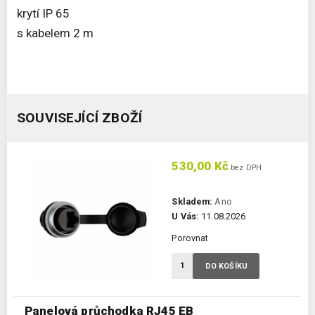
krytí IP 65
s kabelem 2 m
SOUVISEJÍCÍ ZBOŽÍ
530,00 Kč
bez DPH
Skladem:
Ano
U Vás:
11.08.2026
Porovnat
DO KOŠÍKU
Panelová průchodka RJ45 EB