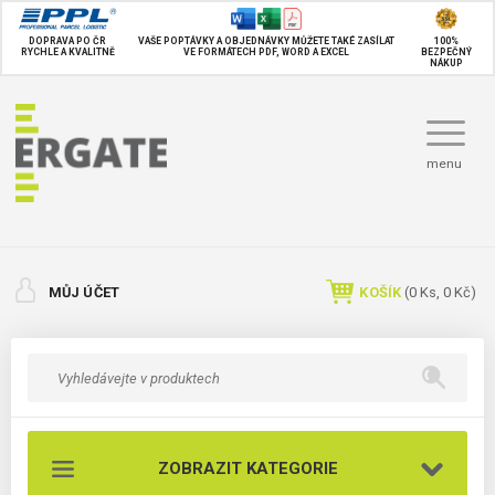
DOPRAVA PO ČR
VAŠE POPTÁVKY A OBJEDNÁVKY MŮŽETE TAKÉ
ZASÍLAT
100%
RYCHLE A KVALITNĚ
VE FORMÁTECH PDF, WORD A EXCEL
BEZPEČNÝ
NÁKUP
menu
MŮJ ÚČET
KOŠÍK
(
0
Ks,
0 Kč
)
ZOBRAZIT KATEGORIE