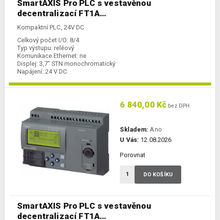
SmartAXIS Pro PLC s vestavěnou
decentralizací FT1A…
Kompaktní PLC, 24V DC
Celkový počet I/O:
8/4
Typ výstupu:
reléový
Komunikace Ethernet:
ne
Displej:
3,7" STN monochromatický
Napájení:
24 V DC
Kategorie:
Kompaktní PLC
6 840,00 Kč
bez DPH
Skladem:
Ano
U Vás:
12.08.2026
Porovnat
DO KOŠÍKU
SmartAXIS Pro PLC s vestavěnou
decentralizací FT1A…