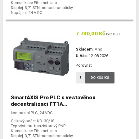
Komunikace Ethernet:
ano
Displej:
3,7" STN monochromatický
Napájení:
24 V DC
Kategorie:
Kompaktní PLC
7 730,00 Kč
bez DPH
Skladem:
Ano
U Vás:
12.08.2026
Porovnat
DO KOŠÍKU
SmartAXIS Pro PLC s vestavěnou
decentralizací FT1A…
kompaktní PLC, 24 VDC
Celkový počet I/O:
30/18
Typ výstupu:
tranzistorový PNP
Komunikace Ethernet:
ano
Displej:
3,7" STN monochromatický