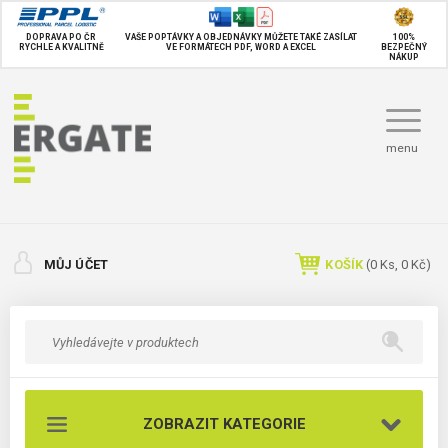
DOPRAVA PO ČR
VAŠE POPTÁVKY A OBJEDNÁVKY MŮŽETE TAKÉ
ZASÍLAT
100%
RYCHLE A KVALITNĚ
VE FORMÁTECH PDF, WORD A EXCEL
BEZPEČNÝ
NÁKUP
menu
MŮJ ÚČET
KOŠÍK
(
0
Ks,
0 Kč
)
ZOBRAZIT KATEGORIE