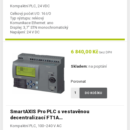
Kompaktní PLC, 24 VDC
Celkový počet I/O:
16 I/O
Typ výstupu:
reléový
Komunikace Ethernet:
ano
Displej:
3,7" STN monochromatický
Napájení:
24 V DC
Kategorie:
Kompaktní PLC
6 840,00 Kč
bez DPH
Skladem:
na poptání
Porovnat
DO KOŠÍKU
SmartAXIS Pro PLC s vestavěnou
decentralizací FT1A…
Kompaktní PLC, 100–240 V AC