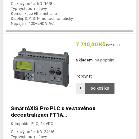
Celkový počet I/O:
16/8
Typ výstupu:
reléový
Komunikace Ethernet:
ano
Displej:
3,7" STN monochromatický
Napájení:
100–240 V AC
Kategorie:
Kompaktní PLC
7 740,00 Kč
bez DPH
Skladem:
na poptání
Porovnat
DO KOŠÍKU
SmartAXIS Pro PLC s vestavěnou
decentralizací FT1A…
Kompaktní PLC, 24 VDC
Celkový počet I/O:
24/16
Typ výstupu:
reléový