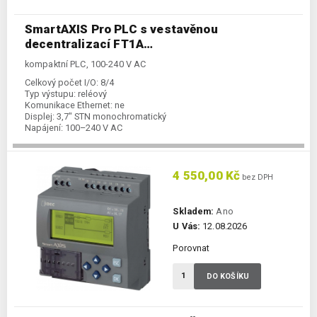
SmartAXIS Pro PLC s vestavěnou
decentralizací FT1A…
kompaktní PLC, 100-240 V AC
Celkový počet I/O:
8/4
Typ výstupu:
reléový
Komunikace Ethernet:
ne
Displej:
3,7" STN monochromatický
Napájení:
100–240 V AC
Kategorie:
Kompaktní PLC
4 550,00 Kč
bez DPH
Skladem:
Ano
U Vás:
12.08.2026
Porovnat
DO KOŠÍKU