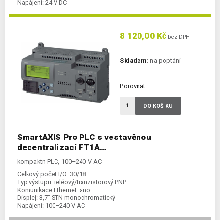
Napájení:
24 V DC
Kategorie:
Kompaktní PLC
8 120,00 Kč
bez DPH
Skladem:
na poptání
Porovnat
DO KOŠÍKU
SmartAXIS Pro PLC s vestavěnou
decentralizací FT1A…
kompaktn PLC, 100–240 V AC
Celkový počet I/O:
30/18
Typ výstupu:
reléový/tranzistorový PNP
Komunikace Ethernet:
ano
Displej:
3,7" STN monochromatický
Napájení:
100–240 V AC
Kategorie:
Kompaktní PLC