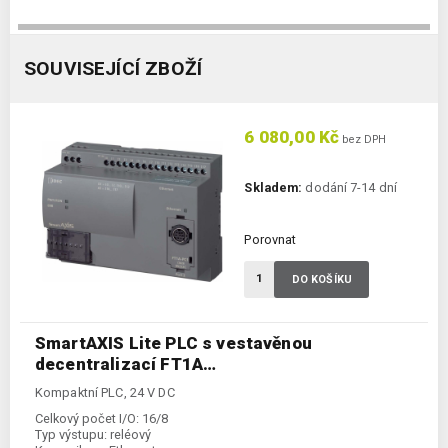
SOUVISEJÍCÍ ZBOŽÍ
6 080,00 Kč
bez DPH
Skladem:
dodání 7-14 dní
Porovnat
DO KOŠÍKU
SmartAXIS Lite PLC s vestavěnou
decentralizací FT1A…
Kompaktní PLC, 24 V DC
Celkový počet I/O:
16/8
Typ výstupu:
reléový