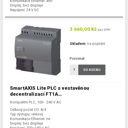
Komunikace Ethernet:
ano
Displej:
bez displeje
Napájení:
24 V DC
Kategorie:
Kompaktní PLC
3 660,00 Kč
bez DPH
Skladem:
na poptání
Porovnat
DO KOŠÍKU
SmartAXIS Lite PLC s vestavěnou
decentralizací FT1A…
Kompaktní PLC, 100 - 240 V AC
Celkový počet I/O:
8/4
Typ výstupu:
reléový
Komunikace Ethernet:
ne
Displej:
bez displeje
Napájení:
100–240 V AC