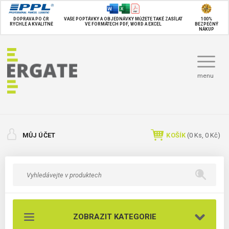
DOPRAVA PO ČR
VAŠE POPTÁVKY A OBJEDNÁVKY MŮŽETE TAKÉ
ZASÍLAT
100%
RYCHLE A KVALITNĚ
VE FORMÁTECH PDF, WORD A EXCEL
BEZPEČNÝ
NÁKUP
menu
MŮJ ÚČET
KOŠÍK
(
0
Ks,
0 Kč
)
ZOBRAZIT KATEGORIE